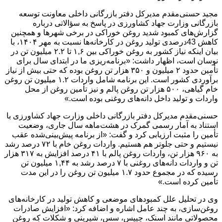
مجید حسنی‌مقدم مدیرکل دفتر بازرگانی داخلی معاونت توسعه
بازرگانی وزارت جهاد کشاورزی در پاسخ به سؤالاتی درباره
گزارش‌های کمبود شدید روغن خوراکی در برخی شهرها و همچنین
کاهش 43درصدی تولید روغن در کارخانه‌ها نسبت به مهر ۱۴۰۴، با
بیان اینکه نیاز کشور به روغن خوراکی بین ۱,۶ تا ۲.۲ میلیون تن در
نوسان است، اظهار داشت: «برنامه‌ریزی ما در ابتدای سال برای
تأمین حدود ۲ میلیون و ۳۵۰ هزار تن روغن بوده که حتی بیش از نیاز
برآوردی کشور است. این برنامه شامل واردات ۱.۲ میلیون تن روغن
خام گیاهی، ۵۰۰ هزار تن روغن پالم و نیز تأمین روغن از محل
واردات و تولید داخل دانه‌های روغنی بوده است.»
حسنی‌مقدم مدیرکل دفتر بازرگانی داخلی وزارت جهاد کشاورزی با
استناد به آمار رسمی گمرک در هشت‌ماهه سال جاری، وضعیت
تأمین را مثبت ارزیابی کرد و گفت: «از برنامه پیش‌بینی‌شده عقب
نیستیم و حتی جلوتر هم هستیم. واردات روغن خام با ۷۲ درصد رشد
به ۹۶۰ هزار تن، واردات روغن پالم با ۴۱ درصد افزایش به ۳۱۷ هزار
تن و واردات دانه‌های روغنی با ۷ درصد رشد به ۱,۴۴ میلیون تن
رسیده که در مجموع حدود ۱.۷ میلیون تن روغن را در این مدت
تأمین کرده است.»
وی در تحلیل علل کمبودهای موضعی و کاهش تولید در کارخانه‌های
روغن‌سازی، به چند عامل اشاره و اضافه کرد: «افزایش صادرات
محصولاتی مانند اسنک، چیپس، سس، شیرینی و شکلات که روغن