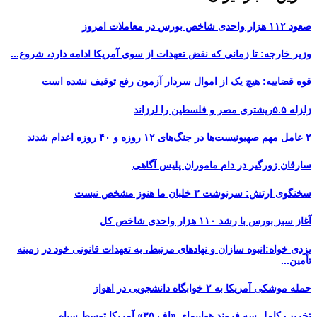
صعود ۱۱۲ هزار واحدی شاخص بورس در معاملات امروز
وزیر خارجه: تا زمانی که نقض تعهدات از سوی آمریکا ادامه دارد، شروع...
قوه قضاییه: هیچ یک از اموال سردار آزمون رفع توقیف نشده است
زلزله ۵.۵ریشتری مصر و فلسطین را لرزاند
۲ عامل مهم صهیونیست‌ها در جنگ‌های ۱۲ روزه و ۴۰ روزه اعدام شدند
سارقان زورگیر در دام ماموران پلیس آگاهی
سخنگوی ارتش: سرنوشت ۳ خلبان ما هنوز مشخص نیست
آغاز سبز بورس با رشد ۱۱۰ هزار واحدی شاخص کل
یزدی خواه:انبوه سازان و نهادهای مرتبط، به تعهدات قانونی خود در زمینه
تأمین...
حمله موشکی آمریکا به ۲ خوابگاه دانشجویی در اهواز
تخریب کامل سه فروند هواپیمای «اِف ۳۵» آمریکا توسط سپاه