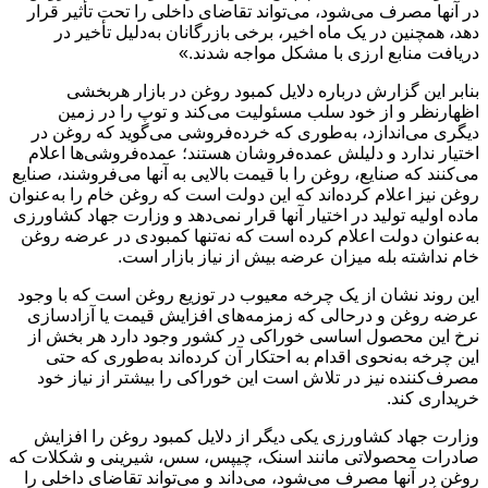
در آنها مصرف می‌شود، می‌تواند تقاضای داخلی را تحت تأثیر قرار
دهد، همچنین در یک ماه اخیر، برخی بازرگانان به‌دلیل تأخیر در
دریافت منابع ارزی با مشکل مواجه شدند.»
بنابر این گزارش درباره دلایل کمبود روغن در بازار هربخشی
اظهارنظر و از خود سلب مسئولیت می‌کند و توپ را در زمین
دیگری می‌اندازد، به‌طوری که خرده‌فروشی می‌گوید که روغن در
اختیار ندارد و دلیلش عمده‌فروشان هستند؛ عمده‌فروشی‌ها اعلام
می‌کنند که صنایع، روغن را با قیمت بالایی به آنها می‌فروشند، صنایع
روغن نیز اعلام کرده‌اند که این دولت است که روغن خام را به‌عنوان
ماده اولیه تولید در اختیار آنها قرار نمی‌دهد و وزارت جهاد کشاورزی
به‌عنوان دولت اعلام کرده است که نه‌تنها کمبودی در عرضه روغن
خام نداشته بله میزان عرضه بیش از نیاز بازار است.
این روند نشان از یک چرخه معیوب در توزیع روغن است که با وجود
عرضه روغن و درحالی که زمزمه‌های افزایش قیمت یا آزادسازی
نرخ این محصول اساسی خوراکی در کشور وجود دارد هر بخش از
این چرخه به‌نحوی اقدام به احتکار آن کرده‌اند به‌طوری که حتی
مصرف‌کننده نیز در تلاش است این خوراکی را بیشتر از نیاز خود
خریداری کند.
وزارت جهاد کشاورزی یکی دیگر از دلایل کمبود روغن را افزایش
صادرات محصولاتی مانند اسنک، چیپس، سس، شیرینی و شکلات که
روغن در آنها مصرف می‌شود، می‌داند و می‌تواند تقاضای داخلی را