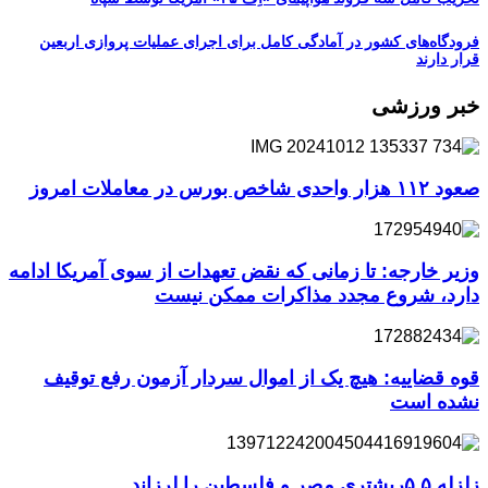
فرودگاه‌های کشور در آمادگی کامل برای اجرای عملیات پروازی اربعین
قرار دارند
خبر ورزشی
صعود ۱۱۲ هزار واحدی شاخص بورس در معاملات امروز
وزیر خارجه: تا زمانی که نقض تعهدات از سوی آمریکا ادامه
دارد، شروع مجدد مذاکرات ممکن نیست
قوه قضاییه: هیچ یک از اموال سردار آزمون رفع توقیف
نشده است
زلزله ۵.۵ریشتری مصر و فلسطین را لرزاند