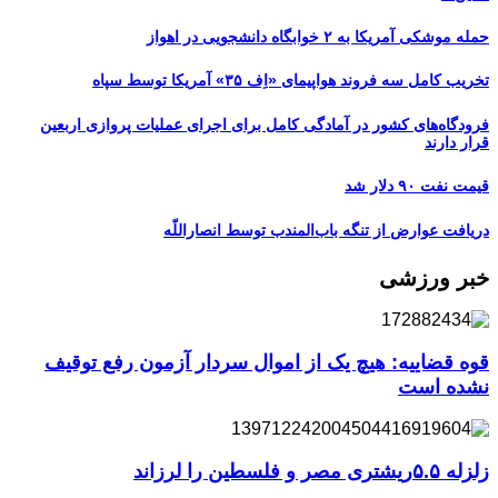
حمله موشکی آمریکا به ۲ خوابگاه دانشجویی در اهواز
تخریب کامل سه فروند هواپیمای «اِف ۳۵» آمریکا توسط سپاه
فرودگاه‌های کشور در آمادگی کامل برای اجرای عملیات پروازی اربعین
قرار دارند
قیمت نفت ۹۰ دلار شد
دریافت عوارض از تنگه باب‌المندب توسط انصاراللّه
خبر ورزشی
قوه قضاییه: هیچ یک از اموال سردار آزمون رفع توقیف
نشده است
زلزله ۵.۵ریشتری مصر و فلسطین را لرزاند