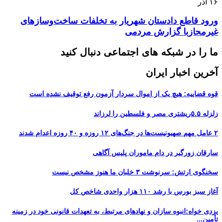
۱۶
آذر
ورود قاطع دادستان شهریار به تخلفات ساخت‌وسازهای
غیرمجازبا گزارش مردمی
ما را در شبکه های اجتماعی دنبال کنید
آخرین اخبار ایران
قوه قضاییه: هیچ یک از اموال سردار آزمون رفع توقیف نشده است
زلزله ۵.۵ریشتری مصر و فلسطین را لرزاند
۲ عامل مهم صهیونیست‌ها در جنگ‌های ۱۲ روزه و ۴۰ روزه اعدام شدند
سارقان زورگیر در دام ماموران پلیس آگاهی
سخنگوی ارتش: سرنوشت ۳ خلبان ما هنوز مشخص نیست
آغاز سبز بورس با رشد ۱۱۰ هزار واحدی شاخص کل
یزدی خواه:انبوه سازان و نهادهای مرتبط، به تعهدات قانونی خود در زمینه
تأمین...