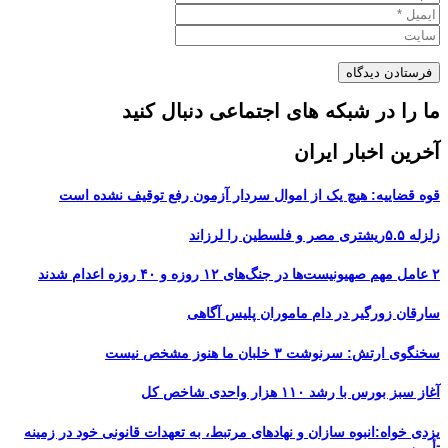
ما را در شبکه های اجتماعی دنبال کنید
آخرین اخبار ایران
قوه قضاییه: هیچ یک از اموال سردار آزمون رفع توقیف نشده است
زلزله ۵.۵ریشتری مصر و فلسطین را لرزاند
۲ عامل مهم صهیونیست‌ها در جنگ‌های ۱۲ روزه و ۴۰ روزه اعدام شدند
سارقان زورگیر در دام ماموران پلیس آگاهی
سخنگوی ارتش: سرنوشت ۳ خلبان ما هنوز مشخص نیست
آغاز سبز بورس با رشد ۱۱۰ هزار واحدی شاخص کل
یزدی خواه:انبوه سازان و نهادهای مرتبط، به تعهدات قانونی خود در زمینه
تأمین...