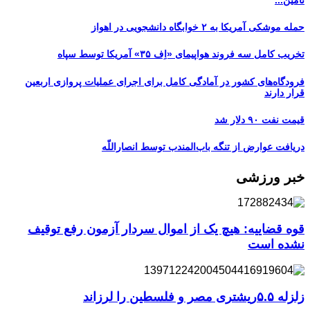
حمله موشکی آمریکا به ۲ خوابگاه دانشجویی در اهواز
تخریب کامل سه فروند هواپیمای «اِف ۳۵» آمریکا توسط سپاه
فرودگاه‌های کشور در آمادگی کامل برای اجرای عملیات پروازی اربعین
قرار دارند
قیمت نفت ۹۰ دلار شد
دریافت عوارض از تنگه باب‌المندب توسط انصاراللّه
خبر ورزشی
قوه قضاییه: هیچ یک از اموال سردار آزمون رفع توقیف
نشده است
زلزله ۵.۵ریشتری مصر و فلسطین را لرزاند