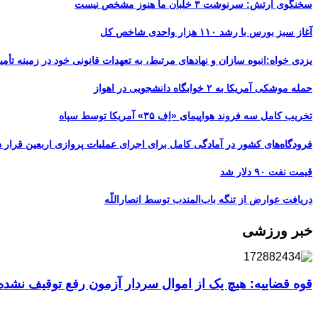
سخنگوی ارتش: سرنوشت ۳ خلبان ما هنوز مشخص نیست
آغاز سبز بورس با رشد ۱۱۰ هزار واحدی شاخص کل
یزدی خواه:انبوه سازان و نهادهای مرتبط، به تعهدات قانونی خود در زمینه تأمین
حمله موشکی آمریکا به ۲ خوابگاه دانشجویی در اهواز
تخریب کامل سه فروند هواپیمای «اِف ۳۵» آمریکا توسط سپاه
فرودگاه‌های کشور در آمادگی کامل برای اجرای عملیات پروازی اربعین قرار د
قیمت نفت ۹۰ دلار شد
دریافت عوارض از تنگه باب‌المندب توسط انصاراللّه
خبر ورزشی
قوه قضاییه: هیچ یک از اموال سردار آزمون رفع توقیف نشد