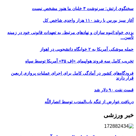
سخنگوی ارتش: سرنوشت ۳ خلبان ما هنوز مشخص نیست
آغاز سبز بورس با رشد ۱۱۰ هزار واحدی شاخص کل
یزدی خواه:انبوه سازان و نهادهای مرتبط، به تعهدات قانونی خود در زمینه
تأمین...
حمله موشکی آمریکا به ۲ خوابگاه دانشجویی در اهواز
تخریب کامل سه فروند هواپیمای «اِف ۳۵» آمریکا توسط سپاه
فرودگاه‌های کشور در آمادگی کامل برای اجرای عملیات پروازی اربعین
قرار دارند
قیمت نفت ۹۰ دلار شد
دریافت عوارض از تنگه باب‌المندب توسط انصاراللّه
خبر ورزشی