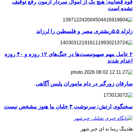
قوه قضاییه: هیچ یک از اموال سردار آزمون رفع توقیف
نشده است
زلزله ۵.۵ریشتری مصر و فلسطین را لرزاند
۲ عامل مهم صهیونیست‌ها در جنگ‌های ۱۲ روزه و ۴۰ روزه
اعدام شدند
سارقان زورگیر در دام ماموران پلیس آگاهی
سخنگوی ارتش: سرنوشت ۳ خلبان ما هنوز مشخص نیست
هلدینگ رسا نه ای خبر شهر