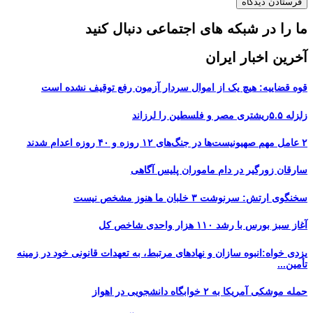
ما را در شبکه های اجتماعی دنبال کنید
آخرین اخبار ایران
قوه قضاییه: هیچ یک از اموال سردار آزمون رفع توقیف نشده است
زلزله ۵.۵ریشتری مصر و فلسطین را لرزاند
۲ عامل مهم صهیونیست‌ها در جنگ‌های ۱۲ روزه و ۴۰ روزه اعدام شدند
سارقان زورگیر در دام ماموران پلیس آگاهی
سخنگوی ارتش: سرنوشت ۳ خلبان ما هنوز مشخص نیست
آغاز سبز بورس با رشد ۱۱۰ هزار واحدی شاخص کل
یزدی خواه:انبوه سازان و نهادهای مرتبط، به تعهدات قانونی خود در زمینه
تأمین...
حمله موشکی آمریکا به ۲ خوابگاه دانشجویی در اهواز