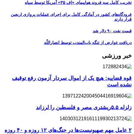
تخریب کامل سه فروند هواپیمای «اِف ۳۵» آمریکا توسط سپاه
فرودگاه‌های کشور در آمادگی کامل برای اجرای عملیات پروازی اربعین
قرار دارند
قیمت نفت ۹۰ دلار شد
دریافت عوارض از تنگه باب‌المندب توسط انصاراللّه
خبر ورزشی
قوه قضاییه: هیچ یک از اموال سردار آزمون رفع توقیف
نشده است
زلزله ۵.۵ریشتری مصر و فلسطین را لرزاند
۲ عامل مهم صهیونیست‌ها در جنگ‌های ۱۲ روزه و ۴۰ روزه