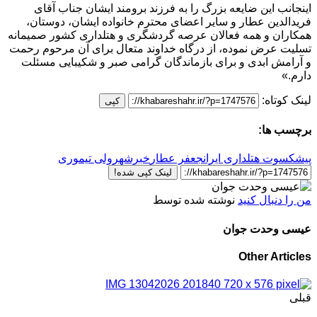
اینجانب این ضایعه بزرگ را به فرزند برومند ایشان جناب آقای
فریدالدین عطار و سایر اعضای محترم خانواده ایشان، دوستان،
همکاران و همه فعالان عرصه گردشگری و هتلداری کشور صمیمانه
تسلیت عرض نموده، از درگاه خداوند متعال برای آن مرحوم رحمت
و آرامش ابدی و برای بازماندگان گرامی صبر و شکیبایی مسئلت
دارم.»
لینک کوتاه:
کپی
برچسب ها:
پیشکسوت هتلداری ایران
جعفر عطار
خبرشهر
ولی تیموری
لینک کپی شده!
من را دنبال کنید
نوشته شده توسط
عیسی وحدت جوان
Other Articles
قبلی