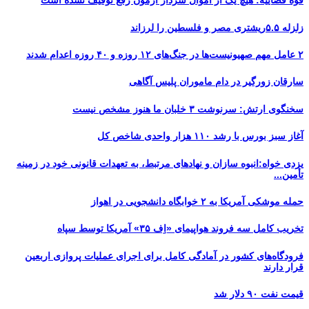
قوه قضاییه: هیچ یک از اموال سردار آزمون رفع توقیف نشده است
زلزله ۵.۵ریشتری مصر و فلسطین را لرزاند
۲ عامل مهم صهیونیست‌ها در جنگ‌های ۱۲ روزه و ۴۰ روزه اعدام شدند
سارقان زورگیر در دام ماموران پلیس آگاهی
سخنگوی ارتش: سرنوشت ۳ خلبان ما هنوز مشخص نیست
آغاز سبز بورس با رشد ۱۱۰ هزار واحدی شاخص کل
یزدی خواه:انبوه سازان و نهادهای مرتبط، به تعهدات قانونی خود در زمینه
تأمین...
حمله موشکی آمریکا به ۲ خوابگاه دانشجویی در اهواز
تخریب کامل سه فروند هواپیمای «اِف ۳۵» آمریکا توسط سپاه
فرودگاه‌های کشور در آمادگی کامل برای اجرای عملیات پروازی اربعین
قرار دارند
قیمت نفت ۹۰ دلار شد