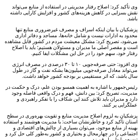
وی تأکید کرد: اصلاح رفتار مدیریتی در استفاده از منابع می‌تواند
نقش بسزایی در کاهش هزینه‌های کشور و افزایش کارایی داشته
باشد.
پزشکیان با بیان اینکه اسراف و مصرف غیرضروری منابع تنها
محدود به ادارات نیست و شامل خانه‌ها، مساجد و دفاتر اداری
می‌شود، تصریح کرد: مشکل معیشت مردم در کشور قابل مشاهده
است و مقصر اصلی ما مدیران و مسئولان هستیم؛ باید با اصلاح
رفتار خود، سهم خود را در حل این مشکلات ایفا کنیم.
وی افزود: حتی صرفه‌جویی ۱۰ تا ۳۰ درصدی در مصرف انرژی
می‌تواند معادل صرفه‌جویی میلیون‌ها بشکه نفت و گاز در طول
سال باشد، که اثر مستقیمی بر بودجه کشور خواهد داشت.
رئیس‌جمهور با اشاره به اهمیت همسو بودن علم، درک و حکمت در
مدیریت، تصریح کرد: بین دانش، فهم و درک واقعی فاصله وجود
دارد و مدیران باید تلاش کنند این شکاف را با تفکر راهبردی و
عملگرایی پر کنند.
پزشکیان به لزوم اصلاح مدیریت منابع و تقویت بهره‌وری در سطح
استان تأکید کرد و خاطرنشان ساخت: با مدیریت هوشمند و استفاده
بهینه از منابع موجود، می‌توان بسیاری از چالش‌های اقتصادی و
اجتماعی را در چهارمحال و بختیاری و کشور به‌طور کلی حل کرد و
توسعه پایدار را رقم زد.