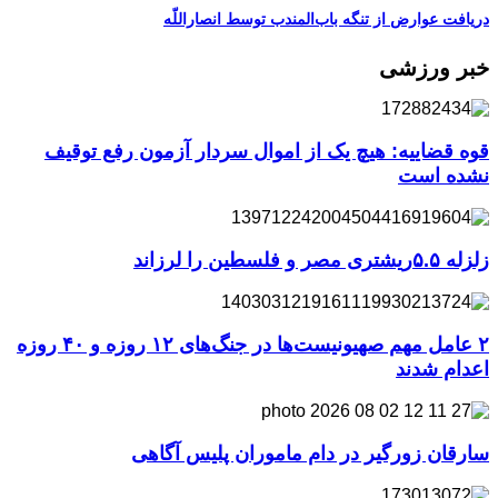
دریافت عوارض از تنگه باب‌المندب توسط انصاراللّه
خبر ورزشی
قوه قضاییه: هیچ یک از اموال سردار آزمون رفع توقیف
نشده است
زلزله ۵.۵ریشتری مصر و فلسطین را لرزاند
۲ عامل مهم صهیونیست‌ها در جنگ‌های ۱۲ روزه و ۴۰ روزه
اعدام شدند
سارقان زورگیر در دام ماموران پلیس آگاهی