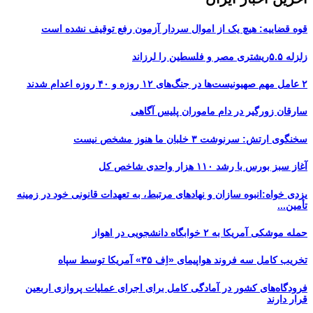
قوه قضاییه: هیچ یک از اموال سردار آزمون رفع توقیف نشده است
زلزله ۵.۵ریشتری مصر و فلسطین را لرزاند
۲ عامل مهم صهیونیست‌ها در جنگ‌های ۱۲ روزه و ۴۰ روزه اعدام شدند
سارقان زورگیر در دام ماموران پلیس آگاهی
سخنگوی ارتش: سرنوشت ۳ خلبان ما هنوز مشخص نیست
آغاز سبز بورس با رشد ۱۱۰ هزار واحدی شاخص کل
یزدی خواه:انبوه سازان و نهادهای مرتبط، به تعهدات قانونی خود در زمینه
تأمین...
حمله موشکی آمریکا به ۲ خوابگاه دانشجویی در اهواز
تخریب کامل سه فروند هواپیمای «اِف ۳۵» آمریکا توسط سپاه
فرودگاه‌های کشور در آمادگی کامل برای اجرای عملیات پروازی اربعین
قرار دارند