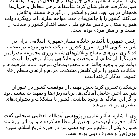
وی با اشاره به تلاش برخی جریان‌ها برای اخلال در روند توافقات
صورت‌گرفته خاطرنشان کرد: متأسفانه برخی محافل و جریان‌ها
همچنان در پی ایجاد تنش و استمرار درگیری‌ها هستند و تلاش
می‌کنند کشور را با چالش‌های جدید مواجه سازند، اما رویکرد دولت
همواره مبتنی بر تأمین منافع ملی، حفظ اقتدار کشور و صیانت از
امنیت و آرامش مردم بوده است.
رئیس‌ جمهور با تأکید بر جایگاه ممتاز جمهوری اسلامی ایران در
شرایط کنونی افزود: امروز کشور به‌برکت حضور مردم در صحنه،
فداکاری نیروهای مسلح و تلاش‌های شبانه‌روزی مجموعه مدیران و
خدمتگزاران نظام، از موقعیت و جایگاهی ممتاز برخوردار است.
دولت نیز با وجود چالش‌ها و محدودیت‌های موجود، تمام ظرفیت‌ها و
امکانات کشور را برای کاهش مشکلات مردم و ارتقای سطح رفاه
عمومی به‌کار گرفته است.
پزشکیان تصریح کرد: بخش مهمی از موفقیت کشور در عبور از
شرایط اخیر، حاصل آمادگی‌ها، برنامه‌ریزی‌ها و تمهیدات پیشینی بود
و اگر این آمادگی‌ها وجود نداشت، کشور با مشکلات و دشواری‌های
بیشتری مواجه می‌شد.
وی با اشاره به آثار علمی و پژوهشی آیت‌الله العظمی سبحانی گفت:
کتاب «فروغ ابدیت» را چندین بار مطالعه کرده‌ام و این اثر ارزشمند
همواره یکی از منابع و مراجع ذهنی من در حوزه تاریخ اسلام، سیره
نبوی(ص) و معارف دینی بوده است.