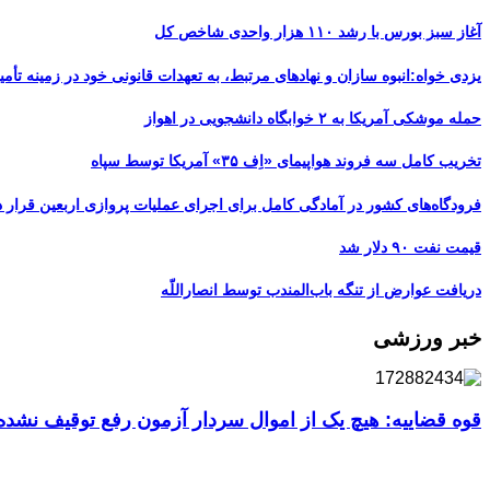
آغاز سبز بورس با رشد ۱۱۰ هزار واحدی شاخص کل
یزدی خواه:انبوه سازان و نهادهای مرتبط، به تعهدات قانونی خود در زمینه تأمین
حمله موشکی آمریکا به ۲ خوابگاه دانشجویی در اهواز
تخریب کامل سه فروند هواپیمای «اِف ۳۵» آمریکا توسط سپاه
فرودگاه‌های کشور در آمادگی کامل برای اجرای عملیات پروازی اربعین قرار د
قیمت نفت ۹۰ دلار شد
دریافت عوارض از تنگه باب‌المندب توسط انصاراللّه
خبر ورزشی
قوه قضاییه: هیچ یک از اموال سردار آزمون رفع توقیف نشد