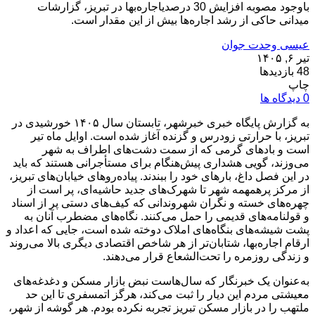
باوجود مصوبه افزایش 30 درصدیاجاره‌بها در تبریز، گزارشات
میدانی حاکی از رشد اجاره‌ها بیش از این مقدار است.
عیسی وحدت جوان
تیر ۶, ۱۴۰۵
48 بازدیدها
چاپ
0 دیدگاه ها
به گزارش پایگاه خبری خبرشهر، تابستان سال ۱۴۰۵ خورشیدی در
تبریز، با حرارتی زودرس و گزنده آغاز شده است. اوایل ماه تیر
است و بادهای گرمی که از سمت دشت‌های اطراف به شهر
می‌وزند، گویی هشداری پیش‌هنگام برای مستأجرانی هستند که باید
در این فصل داغ، بارهای خود را ببندند. پیاده‌روهای خیابان‌های تبریز،
از مرکز پرهمهمه شهر تا شهرک‌های جدید حاشیه‌ای، پر است از
چهره‌های خسته و نگران شهروندانی که کیف‌های دستی پر از اسناد
و قولنامه‌های قدیمی را حمل می‌کنند. نگاه‌های مضطرب آنان به
پشت شیشه‌های بنگاه‌های املاک دوخته شده است، جایی که اعداد و
ارقام اجاره‌بها، شتابان‌تر از هر شاخص اقتصادی دیگری بالا می‌روند
و زندگی روزمره را تحت‌الشعاع قرار می‌دهند.
به‌عنوان یک خبرنگار که سال‌هاست نبض بازار مسکن و دغدغه‌های
معیشتی مردم این دیار را ثبت می‌کند، هرگز اتمسفری تا این حد
ملتهب را در بازار مسکن تبریز تجربه نکرده بودم. هر گوشه از شهر،