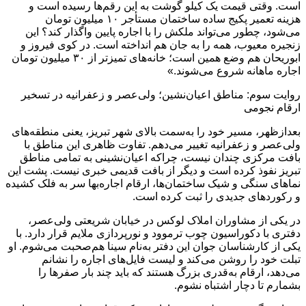
است. وقتی قیمت یک کیلو گوشت به این رقم‌ها رسیده است و
هزینه تعمیر پکیج ساده ساختمان مستأجر ۱۰ میلیون تومان
می‌شود، چطور می‌تواند ملکش را با اجاره پایین واگذار کند؟ این
زنجیره معیوب، همه را به جان هم انداخته است. در کوی فیروز و
ابوریحان هم وضع همین است؛ خانه‌های تمیزتر از ۳۰ میلیون تومان
اجاره ماهانه شروع می‌شوند.»
روایت سوم: مناطق اعیان‌نشین؛ ولی‌عصر و زعفرانیه در تسخیر
ارقام نجومی
بعدازظهر، مسیر خود را به‌سمت بالای شهر تبریز، یعنی منطقه‌های
ولی‌عصر و زعفرانیه تغییر می‌دهم. تفاوت ظاهری این مناطق با
بافت مرکزی چندان نیست، چراکه اعیان‌نشینی به تمامی مناطق
تبریز نفوذ کرده است و دیگر از بافت قدیمی خبری نیست. پشت این
نماهای سنگی و شیک ساختمان‌ها، ارقام اجاره‌بها سر به فلک کشیده
و رکوردهای جدیدی را ثبت کرده است.
در یکی از مشاوران املاک لوکس در خیابان شریعتی ولی‌عصر،
دفتری با دکوراسیون چوب ترموود و نورپردازی ملایم قرار دارد. با
یکی از کارشناسان جوان این دفتر به‌نام سینا هم‌صحبت می‌شوم. او
تبلت خود را روشن می‌کند و لیست فایل‌های اجاره را نشانم
می‌دهد، ارقام به‌قدری بزرگ هستند که باید چند بار صفرها را
بشمارم تا دچار اشتباه نشوم.