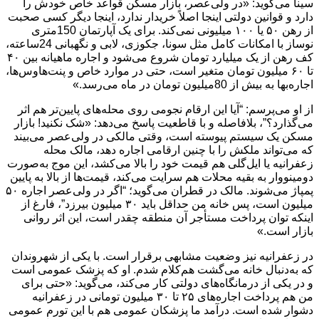
سینا می‌گوید: «در ولی‌عصر، بازار مسکن قواعد خاص خودش را
دارد و قوانین دولتی اینجا اصلاً خریدار ندارد، اینجا دیگر کسی صحبت
از رهن ۵۰ یا ۱۰۰ میلیونی نمی‌کند. برای یک آپارتمان 150متری
نوساز با امکانات کامل مثل سونا، جکوزی، لابی و نگهبانی 24ساعته،
کف رهن از یک میلیارد تومان شروع می‌شود و اجاره ماهیانه بین ۴۰
تا ۶۰ میلیون تومان متغیر است، حتی در موارد خاص و پنت‌هاوس‌ها،
اجاره‌بها به بیش از 80میلیون تومان در ماه می‌رسد.»
از او می‌پرسم: “آیا این ارقام نجومی روی محله‌های پایین‌تر هم اثر
می‌گذارد؟”، بلافاصله و با قاطعیت پاسخ می‌دهد: «شک نکنید! بازار
مسکن یک سیستم پیوسته است، وقتی مالکی در ولی‌عصر می‌بیند
که می‌تواند ملکش را با چنین ارقامی اجاره دهد، مالک محله
زعفرانیه یا ایل‌گلی هم قیمت خود را بالا می‌کشد، این موج به‌صورت
دومینووار به بقیه محلات هم سرایت می‌کند، قیمت‌ها از بالا به پایین
پمپاژ می‌شوند. مالک در قطران می‌گوید؛ “اگر در ولی‌عصر اجاره ۵۰
میلیون است، پس خانه من حداقل باید ۳۰ میلیون بیرزد”، فارغ از
اینکه توان پرداخت مستأجر آن منطقه چقدر است، این اثر روانی
بازار است.»
در زعفرانیه نیز وضعیت مشابهی برقرار است. با یکی از شهروندان
که به‌دنبال خانه می‌گشت هم‌کلام شدم. او که پزشک عمومی است
و در یکی از درمانگاه‌های دولتی کار می‌کند، می‌گوید: «حتی برای
من هم پرداخت اجاره‌های ۲۵ تا ۳۰ میلیون تومانی در زعفرانیه
دشوار شده است. درآمد ما پزشکان عمومی هم با این تورم عمومی