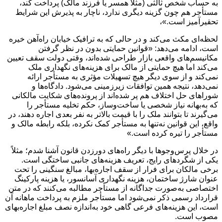
به حساب شخص ثالثی (مثلاً همسر یا فرزند مالک) پرداخت کند،
مستأجر هم چون گزینه دیگری ندارد، ناچار به پذیرش این شرایط
تحقیرآمیز است.»،
لحظه‌ای مکث می‌کند و در حالی که به ترافیک خیابان راه‌آهن خیره
است، ادامه می‌دهد: «قوانین حمایتی بدون در نظر گرفتن
مکانیسم‌های واقعی بازار طراحی شده‌اند، وقتی دولت سقف تعیین
می‌کند اما هیچ حمایتی از مالک برای هزینه‌های نگهداری ملک
نمی‌کند و از سوی دیگر هیچ تسهیلات مؤثری به مستأجر ارائه
نمی‌دهد، نتیجه همین توافقات زیرزمینی می‌شود. دادگاه‌ها و
شوراهای حل اختلاف هم پر شده‌اند از پرونده‌های شکایت مالکانی
که به‌بهانه نیاز شخصی یا ساخت‌وساز، حکم تخلیه مستأجر را
می‌گیرند تا بتوانند ملک را با قیمت بالاتر به نفر بعدی اجاره دهند، در
واقع، این قوانین نه‌تنها به مستأجر کمک نکرده، بلکه رابطه مالک و
مستأجر را تیره کرده است.»
در خلال پرس‌وجوها با دیگر راه‌های دورزدن قانون آشنا شدم؛ مثلاً
یکی از شگردهای رایج، تعریف هزینه‌های جانبی ساختگی است.
برخی مالکان برای فرار از سقف اجاره‌بها، مبالغ سنگینی را تحت
عنوان شارژ ساختمان، هزینه نگهداری آسانسور، یا هزینه پارکینگ
اختصاصی به‌صورت جداگانه از مستأجر مطالبه می‌کنند که در متن
قرارداد رسمی ذکر نمی‌شود اما مستأجر ملزم به پرداخت ماهانه آن
است، این هزینه‌های فرعی گاهی خود به‌اندازه نصف مبلغ اجاره‌بهای
مصوب است.