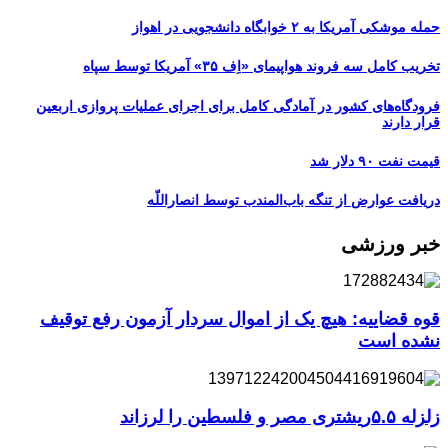
حمله موشکی آمریکا به ۲ خوابگاه دانشجویی در اهواز
تخریب کامل سه فروند هواپیمای «اِف ۳۵» آمریکا توسط سپاه
فرودگاه‌های کشور در آمادگی کامل برای اجرای عملیات پروازی اربعین
قرار دارند
قیمت نفت ۹۰ دلار شد
دریافت عوارض از تنگه باب‌المندب توسط انصاراللّه
خبر ورزشی
قوه قضاییه: هیچ یک از اموال سردار آزمون رفع توقیف
نشده است
زلزله ۵.۵ریشتری مصر و فلسطین را لرزاند