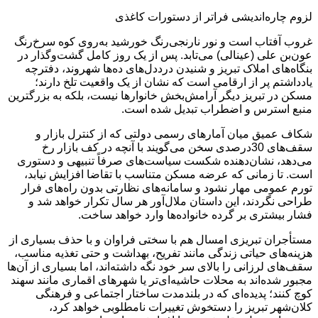
لزوم چاره‌اندیشی فراتر از دستورات کاغذی
غروب آفتاب است و نور نارنجی‌رنگ خورشید به‌روی کوه سرخ‌رنگ
عون‌بن علی (عینالی) می‌تابد. پس از یک روز کامل گشت‌وگذار در
بنگاه‌های املاک تبریز و شنیدن درددل‌های ده‌ها شهروند، دفترچه
یادداشتم پر از ارقامی است که نشان از یک واقعیت تلخ دارند؛
مسکن در تبریز دیگر آرامش‌بخش خانوارها نیست، بلکه به بزرگترین
منبع استرس و اضطراب تبدیل شده است.
شکاف عمیق میان آمارهای رسمی دولتی که از کنترل بازار و
سقف‌های 30درصدی سخن می‌گویند با آنچه در کف بازار رخ
می‌دهد، نشان‌دهنده شکست سیاست‌های صرفاً تنبیهی و دستوری
است. تا زمانی که عرضه مسکن متناسب با تقاضا افزایش نیابد،
تورم عمومی مهار نشود و سامانه‌های نظارتی بدون راه‌های فرار
طراحی نگردند، این داستان ملال‌آور هر سال تکرار خواهد شد و
فشار بیشتری بر گرده خانواده‌ها وارد خواهد ساخت.
مستأجران تبریزی امسال هم با سختی فراوان و با حذف بسیاری از
هزینه‌های حیاتی زندگی مانند تفریح، بهداشت و حتی تغذیه مناسب،
سقف‌های لرزانی را بالای سر خود نگه داشته‌اند، اما بسیاری از آن‌ها
مجبور شده‌اند به محلات حاشیه‌ای‌تر یا شهرهای اقماری مانند سهند
کوچ کنند؛ پدیده‌ای که در بلندمدت ساختار اجتماعی و فرهنگی
کلان‌شهر تبریز را دستخوش تغییرات نامطلوبی خواهد کرد،