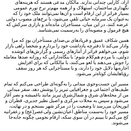
آزاد، کارایی چندانی ندارند. مالکان مدعی هستند که هزینه‌های
نگهداری ساختمان، استهلاک و از همه مهم‌تر نرخ تورم عمومی
بسیار فراتر از این ارقام است و آن‌ها نمی‌توانند ملک خود را که
به‌عنوان یک سرمایه حیاتی تلقی می‌شود، با نرخ‌های مصوب دولتی
عرضه کنند، در این میان، مستأجران مانده‌اند و بازاری سرکش که
هیچ فرمول و مصوبه‌ای را به‌رسمیت نمی‌شناسد.
همین شکاف عمیق و فریادهای بی‌صدای مستأجران بود که مرا
وادار می‌کند تا دفترچه یادداشت خود را بردارم و شخصاً راهی بازار
شوم، می‌خواهم فراتر از آمارهای رسمی و گزارش‌های اتوشده
دولتی، با مردم هم‌کلام شوم؛ با بنگاه‌دارانی که روزانه صدها معامله
را جوش می‌دهند یا لغو می‌کنند، با مالکانی که برای افزایش
اجاره‌بها دلایل خود را دارند، و با مستأجرانی که هر روز سقف
رؤیاهایشان کوتاه‌تر می‌شود.
مسیر این جست‌وجوی میدانی را به‌گونه‌ای طراحی می‌کنم که تمام
طیف‌های اجتماعی و جغرافیایی تبریز را پوشش دهد. سفر میدانی
من از محله‌های شرق و شمال‌شرق تبریز مانند باغمیشه و نصر آغاز
می‌شود و سپس به محلات مرکزی و اصیل نظیر جدیری، قطران و
ابوریحان می‌رسد تا وضعیت را در مرکز شهر بسنجم و در نهایت،
مسیر خود را به‌سمت مناطق اعیان‌نشین ولی‌عصر(عج) و زعفرانیه
کج می‌کنم تا ببینم در آن سوی سکه، ارقام نجومی چگونه جابه‌جا
می‌شوند.