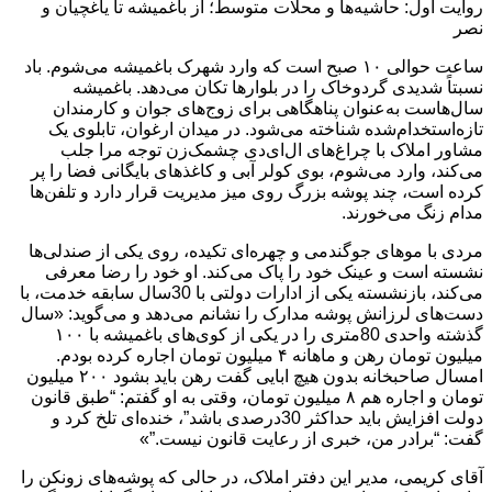
روایت اول: حاشیه‌ها و محلات متوسط؛ از باغمیشه تا یاغچیان و
نصر
ساعت حوالی ۱۰ صبح است که وارد شهرک باغمیشه می‌شوم. باد
نسبتاً شدیدی گردوخاک را در بلوارها تکان می‌دهد. باغمیشه
سال‌هاست به‌عنوان پناهگاهی برای زوج‌های جوان و کارمندان
تازه‌استخدام‌شده شناخته می‌شود. در میدان ارغوان، تابلوی یک
مشاور املاک با چراغ‌های ال‌ای‌دی چشمک‌زن توجه مرا جلب
می‌کند، وارد می‌شوم، بوی کولر آبی و کاغذهای بایگانی فضا را پر
کرده است، چند پوشه بزرگ روی میز مدیریت قرار دارد و تلفن‌ها
مدام زنگ می‌خورند.
مردی با موهای جوگندمی و چهره‌ای تکیده، روی یکی از صندلی‌ها
نشسته است و عینک خود را پاک می‌کند. او خود را رضا معرفی
می‌کند، بازنشسته یکی از ادارات دولتی با 30سال سابقه خدمت، با
دست‌های لرزانش پوشه مدارک را نشانم می‌دهد و می‌گوید: «سال
گذشته واحدی 80متری را در یکی از کوی‌های باغمیشه با ۱۰۰
میلیون تومان رهن و ماهانه ۴ میلیون تومان اجاره کرده بودم.
امسال صاحبخانه بدون هیچ ابایی گفت رهن باید بشود ۲۰۰ میلیون
تومان و اجاره هم ۸ میلیون تومان، وقتی به او گفتم: “طبق قانون
دولت افزایش باید حداکثر 30درصدی باشد”، خنده‌ای تلخ کرد و
گفت: “برادر من، خبری از رعایت قانون نیست.”»
آقای کریمی، مدیر این دفتر املاک، در حالی که پوشه‌های زونکن را