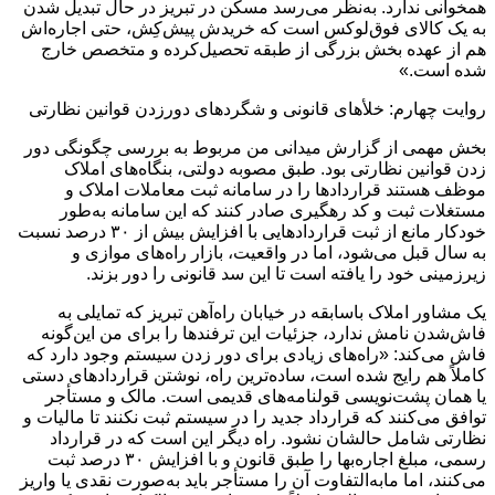
همخوانی ندارد. به‌نظر می‌رسد مسکن در تبریز در حال تبدیل شدن
به یک کالای فوق‌لوکس است که خریدش پیش‌کِش، حتی اجاره‌اش
هم از عهده بخش بزرگی از طبقه تحصیل‌کرده و متخصص خارج
شده است.»
روایت چهارم: خلأهای قانونی و شگردهای دورزدن قوانین نظارتی
بخش مهمی از گزارش میدانی من مربوط به بررسی چگونگی دور
زدن قوانین نظارتی بود. طبق مصوبه دولتی، بنگاه‌های املاک
موظف هستند قراردادها را در سامانه ثبت معاملات املاک و
مستغلات ثبت و کد رهگیری صادر کنند که این سامانه به‌طور
خودکار مانع از ثبت قراردادهایی با افزایش بیش از ۳۰ درصد نسبت
به سال قبل می‌شود، اما در واقعیت، بازار راه‌های موازی و
زیرزمینی خود را یافته است تا این سد قانونی را دور بزند.
یک مشاور املاک باسابقه در خیابان راه‌آهن تبریز که تمایلی به
فاش‌شدن نامش ندارد، جزئیات این ترفندها را برای من این‌گونه
فاش می‌کند: «راه‌های زیادی برای دور زدن سیستم وجود دارد که
کاملاً هم رایج شده است، ساده‌ترین راه، نوشتن قراردادهای دستی
یا همان پشت‌نویسی قولنامه‌های قدیمی است. مالک و مستأجر
توافق می‌کنند که قرارداد جدید را در سیستم ثبت نکنند تا مالیات و
نظارتی شامل حالشان نشود. راه دیگر این است که در قرارداد
رسمی، مبلغ اجاره‌بها را طبق قانون و با افزایش ۳۰ درصد ثبت
می‌کنند، اما مابه‌التفاوت آن را مستأجر باید به‌صورت نقدی یا واریز