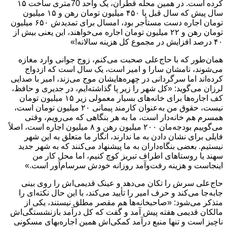
کرده است. در همین محله قطران، یک واحد 70متری ساخت ۱۵
سال پیش که سال قبل با ۴۵۰ میلیون تومان رهن و ۱۵ میلیون
تومان اجاره دست مستأجر بود، امسال برای تمدیدش ۶۵۰ میلیون
تومان رهن و ۲۲ میلیون تومان اجاره می‌خواهند، این یعنی بیش از
۴۰ درصد افزایش در مجموع کل هزینه سالانه!»
همان‌طور که با حاج‌علی صحبت می‌کنم، زوج جوانی وارد مغازه
می‌شوند، نامشان سارا و امیر است، یک سال است که ازدواج
کرده‌اند اما سرگردانی در چهره‌هایشان موج می‌زند، امیر با صدایی
لرزان می‌گوید: «کل شهر را زیر پا گذاشته‌ایم، در جدیری و حافظ،
کف اجاره‌ها برای خانه‌های بسیار معمولی زیر ۱۵ میلیون تومان
نیست، حقوق من به‌عنوان کارمند پیمانی ۲۰ میلیون تومان است،
همسرم هم خانه‌دار است، ما به هر بنگاهی که می‌رویم، وقتی
می‌گوییم بودجه‌مان ۲۰۰ میلیون رهن و ۸ میلیون اجاره است، اصلاً
فایلی برای نشان دادن به ما ندارند، انگار ما متعلق به این شهر
نیستیم. بعضی بنگاه‌داران به ما پیشنهاد می‌کنند که به شهر جدید
سهند یا روستاهای اطراف تبریز کوچ کنیم، اما محل کار من
اینجاست و هزینه رفت‌وآمد روزانه خودش سرسام‌آور است.»
حاج‌علی سرش را تکان می‌دهد و عینک قدیمی‌اش را روی بینی
جابه‌جا می‌کند و حرف امیر را تأیید می‌کند، با این حال نکته‌ای را
متذکر می‌شود: «صاحبخانه‌ها هم مقصر مطلق نیستند، یکی از
مالکان قدیمی هفته پیش آمد و گفت که کل درآمد بازنشستگی‌اش
ناچیز است و تنها منبع درآمد کمکی‌اش همین اجاره‌بهای مسکونی