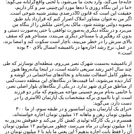
جابه‌جا می‌کند، وارد بحث ما می‌شود، با لحنی واقع‌گرایانه می‌گوید:
«ما در این بنگاه روزی با ده‌ها مورد این‌چنینی سر و کار داریم،
حقیقت این است که قانون 30درصدی بیشتر شبیه شوخی است.
اگر من به‌عنوان مشاور املاک اصرار کنم که قرارداد باید طبق
مصوبه دولتی نوشته شود، مالک به‌راحتی ملکش را از بنگاه من
می‌برد و در بنگاه دیگری به‌صورت توافقی یا حتی به‌صورت دستی و
بدون کد رهگیری با مستأجر دیگری می‌بندد، مستأجر هم که سقف
بالای سرش را در خطر می‌بیند، ناچار است سکوت کند و امضا بزند،
در عمل، نرخ رشد اجاره‌بها در باغمیشه امسال بالای ۴۰ بوده
است.»
از باغمیشه به‌سمت شهرک نصر می‌روم، منطقه‌ای نوسازتر که طی
چند سال اخیر رشد سریعی داشته است، در اینجا پیاده‌روها هنوز
به‌طور کامل آسفالت نشده‌اند و نخاله‌های ساختمانی در گوشه و
کنار دیده می‌شوند، اما قیمت‌ها در بنگاه‌های این منطقه دست‌کمی
از مناطق مرکزی شهر ندارد. در یکی از بنگاه‌های بلوار اصلی نصر،
با خانمی به‌نام مریم حسینی مواجه می‌شوم که مادر دو فرزند
است. او با ناامیدی برگه مشخصات یک آپارتمان 90متری را در
دست دارد، می‌گوید:
«برای یک آپارتمان بدون آسانسور و در طبقه سوم، از ما ۳۰۰
میلیون تومان رهن و ماهانه ۱۲ میلیون تومان اجاره خواسته‌اند،
همسرم در یک کارگاه تولیدی کفش کار می‌کند و حقوقش به‌زور به
۱۸ میلیون تومان در ماه می‌رسد، چطور می‌توانیم ۱۲ میلیون تومان
آن را فقط بابت اجاره بدهیم؟ این یعنی ما باید با ۶ میلیون تومان در