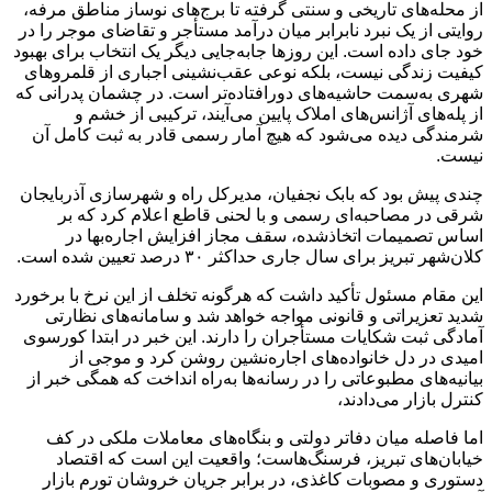
از محله‌های تاریخی و سنتی گرفته تا برج‌های نوساز مناطق مرفه،
روایتی از یک نبرد نابرابر میان درآمد مستأجر و تقاضای موجر را در
خود جای داده است. این روزها جابه‌جایی دیگر یک انتخاب برای بهبود
کیفیت زندگی نیست، بلکه نوعی عقب‌نشینی اجباری از قلمروهای
شهری به‌سمت حاشیه‌های دورافتاده‌تر است. در چشمان پدرانی که
از پله‌های آژانس‌های املاک پایین می‌آیند، ترکیبی از خشم و
شرمندگی دیده می‌شود که هیچ آمار رسمی قادر به ثبت کامل آن
نیست.
چندی پیش بود که بابک نجفیان، مدیرکل راه و شهرسازی آذربایجان
شرقی در مصاحبه‌ای رسمی و با لحنی قاطع اعلام کرد که بر
اساس تصمیمات اتخاذشده، سقف مجاز افزایش اجاره‌بها در
کلان‌شهر تبریز برای سال جاری حداکثر ۳۰ درصد تعیین شده است.
این مقام مسئول تأکید داشت که هرگونه تخلف از این نرخ با برخورد
شدید تعزیراتی و قانونی مواجه خواهد شد و سامانه‌های نظارتی
آمادگی ثبت شکایات مستأجران را دارند. این خبر در ابتدا کورسوی
امیدی در دل خانواده‌های اجاره‌نشین روشن کرد و موجی از
بیانیه‌های مطبوعاتی را در رسانه‌ها به‌راه انداخت که همگی خبر از
کنترل بازار می‌دادند،
اما فاصله میان دفاتر دولتی و بنگاه‌های معاملات ملکی در کف
خیابان‌های تبریز، فرسنگ‌هاست؛ واقعیت این است که اقتصاد
دستوری و مصوبات کاغذی، در برابر جریان خروشان تورم بازار