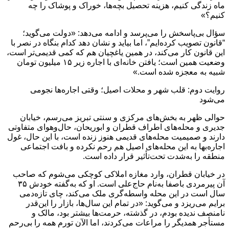
ماه زندگی کنیم، هزینه تحصیل بچه‌ها، خوراک و پوشاک را چه
کنیم؟»
سؤال بی‌پاسخش را می‌پرسد و ادامه می‌دهد: «دولت می‌گوید؛
“قانون تصویب کرده‌ایم”، اما بیاید و نشان دهد کدام بنگاه در نصر با
این قانون کار می‌کند، در همین یاغچیان هم که کمی قدیمی‌تر است،
وضعیت همین است؛ یافتن خانه‌ای با اجاره زیر ۱۵ میلیون تومان
شبیه به معجزه شده است.»
روایت دوم: قلب شهر و محلات اصیل؛ وقتی اجاره‌ها نجومی
می‌شود
حوالی ظهر به بخش‌های مرکزی و سنتی تبریز می‌رسم، خیابان
جدیری و محله‌های اطراف قطران و ابوریحان، حال‌وهوای متفاوتی
دارند و صمیمیت محله‌های قدیمی هنوز زنده است، با این حال، غول
اجاره‌بها به این محله‌های اصیل هم رحم نکرده و بافت اجتماعی
منطقه را به‌شدت تحت‌تأثیر قرار داده است.
در خیابان قطران، وارد مغازه املاکی کوچکی می‌شوم که صاحب
آن پیرمردی باصفا به‌نام حاج‌علی است. او که به‌گفته خودش ۳۵
سال است در این محله واسطه‌گری ملک می‌کند، چای تازه‌دمی
برایم می‌ریزد و می‌گوید: «در تمام این سال‌ها، بازار را این‌قدر
نامنصف ندیده بودم، در گذشته، حرمت‌ها بیشتر بود، مالک و
مستأجر همدیگر را مراعات می‌کردند، اما الآن تورم همه را بی‌رحم