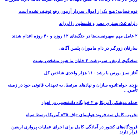
قوه قضاییه: هیچ یک از اموال سردار آزمون رفع توقیف نشده است
زلزله ۵.۵ریشتری مصر و فلسطین را لرزاند
۲ عامل مهم صهیونیست‌ها در جنگ‌های ۱۲ روزه و ۴۰ روزه اعدام شدند
سارقان زورگیر در دام ماموران پلیس آگاهی
سخنگوی ارتش: سرنوشت ۳ خلبان ما هنوز مشخص نیست
آغاز سبز بورس با رشد ۱۱۰ هزار واحدی شاخص کل
یزدی خواه:انبوه سازان و نهادهای مرتبط، به تعهدات قانونی خود در زمینه
تأمین...
حمله موشکی آمریکا به ۲ خوابگاه دانشجویی در اهواز
تخریب کامل سه فروند هواپیمای «اِف ۳۵» آمریکا توسط سپاه
فرودگاه‌های کشور در آمادگی کامل برای اجرای عملیات پروازی اربعین
قرار دارند