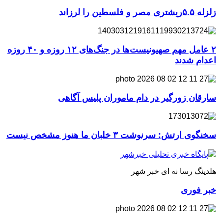
زلزله ۵.۵ریشتری مصر و فلسطین را لرزاند
۲ عامل مهم صهیونیست‌ها در جنگ‌های ۱۲ روزه و ۴۰ روزه
اعدام شدند
سارقان زورگیر در دام ماموران پلیس آگاهی
سخنگوی ارتش: سرنوشت ۳ خلبان ما هنوز مشخص نیست
هلدینگ رسا نه ای خبر شهر
خبر فوری