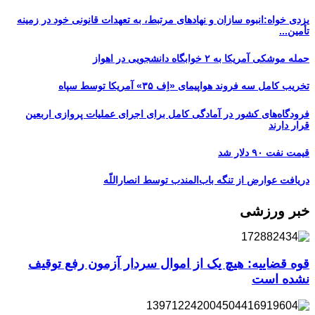
یزدی خواه:انبوه سازان و نهادهای مرتبط، به تعهدات قانونی خود در زمینه
تأمین...
حمله موشکی آمریکا به ۲ خوابگاه دانشجویی در اهواز
تخریب کامل سه فروند هواپیمای «اِف ۳۵» آمریکا توسط سپاه
فرودگاه‌های کشور در آمادگی کامل برای اجرای عملیات پروازی اربعین
قرار دارند
قیمت نفت ۹۰ دلار شد
دریافت عوارض از تنگه باب‌المندب توسط انصاراللّه
خبر ورزشی
قوه قضاییه: هیچ یک از اموال سردار آزمون رفع توقیف
نشده است