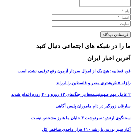
ما را در شبکه های اجتماعی دنبال کنید
آخرین اخبار ایران
قوه قضاییه: هیچ یک از اموال سردار آزمون رفع توقیف نشده است
زلزله ۵.۵ریشتری مصر و فلسطین را لرزاند
۲ عامل مهم صهیونیست‌ها در جنگ‌های ۱۲ روزه و ۴۰ روزه اعدام شدند
سارقان زورگیر در دام ماموران پلیس آگاهی
سخنگوی ارتش: سرنوشت ۳ خلبان ما هنوز مشخص نیست
آغاز سبز بورس با رشد ۱۱۰ هزار واحدی شاخص کل