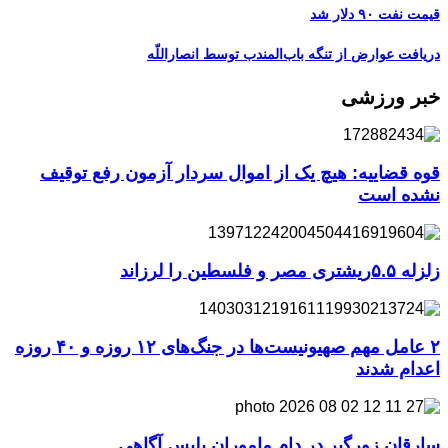
قیمت نفت ۹۰ دلار شد
دریافت عوارض از تنگه باب‌المندب توسط انصاراللّه
خبر ورزشی
قوه قضاییه: هیچ یک از اموال سردار آزمون رفع توقیف
نشده است
زلزله ۵.۵ریشتری مصر و فلسطین را لرزاند
۲ عامل مهم صهیونیست‌ها در جنگ‌های ۱۲ روزه و ۴۰ روزه
اعدام شدند
سارقان زورگیر در دام ماموران پلیس آگاهی