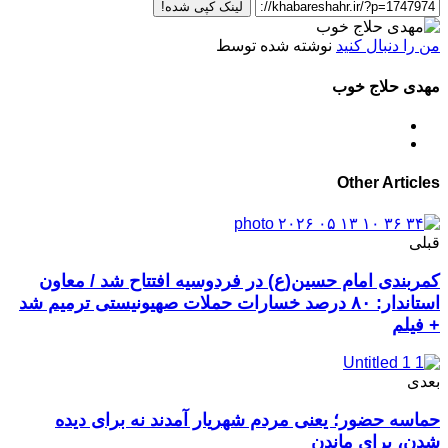
لینک کپی شده!
من را دنبال کنید
نوشته شده توسط
مهدی حلاج خوب
Other Articles
قبلی
کمربندی امام حسین(ع) در فردوسیه افتتاح شد / معاون
استاندار: ۸۰ درصد خسارات حملات صهیونیستی ترمیم شد
+ فیلم
بعدی
حماسه حضور؛ یعنی مردم شهریار آمدند نه برای دیده
شدن، برای ماندن