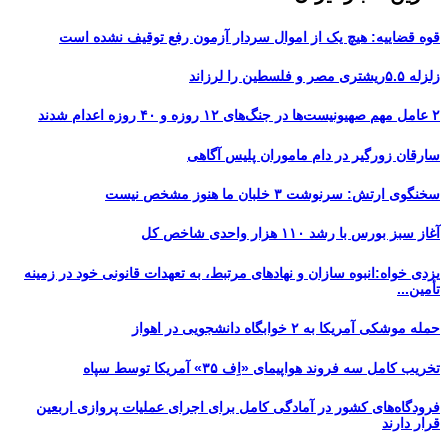
قوه قضاییه: هیچ یک از اموال سردار آزمون رفع توقیف نشده است
زلزله ۵.۵ریشتری مصر و فلسطین را لرزاند
۲ عامل مهم صهیونیست‌ها در جنگ‌های ۱۲ روزه و ۴۰ روزه اعدام شدند
سارقان زورگیر در دام ماموران پلیس آگاهی
سخنگوی ارتش: سرنوشت ۳ خلبان ما هنوز مشخص نیست
آغاز سبز بورس با رشد ۱۱۰ هزار واحدی شاخص کل
یزدی خواه:انبوه سازان و نهادهای مرتبط، به تعهدات قانونی خود در زمینه
تأمین...
حمله موشکی آمریکا به ۲ خوابگاه دانشجویی در اهواز
تخریب کامل سه فروند هواپیمای «اِف ۳۵» آمریکا توسط سپاه
فرودگاه‌های کشور در آمادگی کامل برای اجرای عملیات پروازی اربعین
قرار دارند