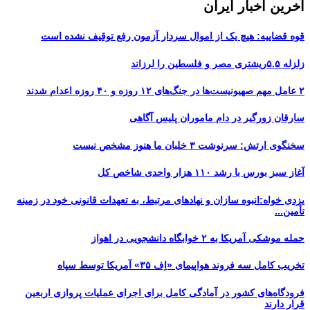
آخرین اخبار ایران
قوه قضاییه: هیچ یک از اموال سردار آزمون رفع توقیف نشده است
زلزله ۵.۵ریشتری مصر و فلسطین را لرزاند
۲ عامل مهم صهیونیست‌ها در جنگ‌های ۱۲ روزه و ۴۰ روزه اعدام شدند
سارقان زورگیر در دام ماموران پلیس آگاهی
سخنگوی ارتش: سرنوشت ۳ خلبان ما هنوز مشخص نیست
آغاز سبز بورس با رشد ۱۱۰ هزار واحدی شاخص کل
یزدی خواه:انبوه سازان و نهادهای مرتبط، به تعهدات قانونی خود در زمینه
تأمین...
حمله موشکی آمریکا به ۲ خوابگاه دانشجویی در اهواز
تخریب کامل سه فروند هواپیمای «اِف ۳۵» آمریکا توسط سپاه
فرودگاه‌های کشور در آمادگی کامل برای اجرای عملیات پروازی اربعین
قرار دارند