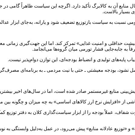
تقال منابع آن به کالابرگ تأکید دارد. اگرچه این سیاست ظاهراً گام
ی بسیار بالاست.
می نسبت به سیاست بازتوزیع تضعیف شود و یارانه، به‌جای ابزار عدالت
آمده است که بودجه ۱۴۰۵ باید بر «تامین معیشت حداقلی و امنیت غذایی» تمرکز کند. اما این ج
ً به جابه‌جایی فشار تورمی میان گروه‌ها می‌انجامد.
اب پایه‌های تولیدی و انضباط بودجه‌ای، این توازن دوام‌پذیر نیست.
 نشود، بودجه معیشتی ـ حتی با نیت مردمی ـ به برنامه‌ای مصرف‌گرا 
 از «افزایش نرخ ارز کالاهای اساسی» به چه میزان و چگونه بین مر
شفاف، عملاً بودجه را از ابزار سیاست‌گذاری کلان به دفتر توزیع کمک
«توزیع عادلانه منابع» پیش می‌رود، در عمل به‌دلیل وابستگی به نوس