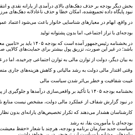
بخش دیگر بودجه بر حذف دهک‌های بالای درآمدی از یارانه نقدی و ان
نبود پایگاه داده تجمیع‌شده، امکان خطا و حذف ناعادلانه دهک‌های مرز
در واقع، ابهام در معیارهای شناسایی خانوار باعث می‌شود اعتماد عمو
بودجه‌ای با تراز اجتماعی، اما بدون پشتوانه تولید
در بخشنامه رئیس‌جمهور 
باشد؛ در غیر این صورت، تزریق پول بیشتر برای حمایت‌های کالایی صرفا
به بیان دیگر، دولت از توازن مالی به توازن اجتماعی چرخیده، اما در غی
وقتی اقتدار مالی دولت به رشد مالیاتی و کاهش هزینه‌های جاری متصل
غیبت شفافیت و خطر بی‌اثر شدن سیاست مالی
بخشنامه بودجه ۱۴۰۵ با تأکید بر واقعی‌سازی درآمدها و جلوگیری از پیش‌بینی منابع غیرمستمر صادر شده است، اما در سال‌های اخیر بیشترین انحراف از همین بخش رخ داده است.
در نبود گزارش شفاف از عملکرد مالی دولت، مشخص نیست منابع ناشی
کارشناسان هشدار می‌دهند که تکرار تخصیص‌های یارانه‌ای بدون نظارت 
بودجه‌ای با مأموریت بقا، نه رشد
سیاست جدید سازمان برنامه و بودجه، هرچند با شعار «حفظ معیشت» و 
پیامدهایی مشابه با سیاست ارز ترجیحی در پی خواهد داشت.