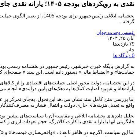
نقدی به رویکردهای بودجه ۱۴۰۵؛ یارانه نقدی جای ارز ترجیحی؛ گامی به‌سوی واقعیت یا شکاف جدید؟
بخشنامه ابلاغی رئیس‌جمهور بر
گرفته...
عیسی وحدت جوان
آبان ۲۵, ۱۴۰۴
79 بازدیدها
چاپ
0 دیدگاه ها
حمایت‌ها» و «انضباط مالی» دستور داده است. این سند ۷ صفحه‌ای که شامل محورها و مأموریت‌های کلان اقتصادی دولت است، چارچوب تهیه لایحه بودجه سال آینده را مشخص می‌کند.
در این بخشنامه، دولت محور اصلی حمایت‌های اقتصادی را از کالاهای ی
یارانه‌ها» و «بهبود اصابت کمک‌ها به دهک‌های پایین درآمدی» انجام می
اما بررسی متن کامل سند نشان می‌دهد این تحول، به‌جای تمرکز بر عد
واقع به تعدیل هزینه‌های جاری دولت و انتقال فشار به مصرف‌کنندگان
جایگزینی آنها با یارانه نقدی یا کارت کالابرگ، حجم تعهدات ارزی و کسر
اما این سیاست، اگرچه در ظاهر با هدف «واقعی‌سازی قیمت‌ها» و «ک