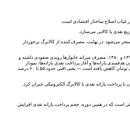
در غیاب اصلاح ساختار اقتصادی است.
زیع نقدی یا کالایی می‌سازد.
جر می‌شود. در نهایت، مصرف‌کننده از کالابرگ برخوردار
اما جدا از این نکات، تجربه تاریخی پرداخت یارانه به مصرف کننده نهایی به وضوح نشان میدهد که چندان موفقیت آمیز نبوده است. در دهه ۱۳۷۰ و ۱۳۸۰، مصرف سرانه خانوارها روندی صعودی داشته و
میلیون تومان) رسیده است. از سال ۱۳۸۹ به بعد، هم‌زمان با اجرای قانون هدفمندی یارانه‌ها و آغاز پرداخت نقدی یارانه‌ها، نمودار
دچار شیب نزولی مداوم می‌شود. تا سال ۱۴۰۱، مصرف سرانه خانوار شهری به حدود ۱۱.۳ میلیون تومان و در خانوار روستایی به ۹.۳ میلیون تومان کاهش یافته است — یعنی افتی حدود ۵۵ تا ۶۰ درصد
ر حالی است که در همین دوره، حجم پرداخت یارانه نقدی افزایش