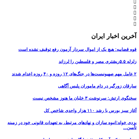
آخرین اخبار ایران
قوه قضاییه: هیچ یک از اموال سردار آزمون رفع توقیف نشده است
زلزله ۵.۵ریشتری مصر و فلسطین را لرزاند
۲ عامل مهم صهیونیست‌ها در جنگ‌های ۱۲ روزه و ۴۰ روزه اعدام شدند
سارقان زورگیر در دام ماموران پلیس آگاهی
سخنگوی ارتش: سرنوشت ۳ خلبان ما هنوز مشخص نیست
آغاز سبز بورس با رشد ۱۱۰ هزار واحدی شاخص کل
یزدی خواه:انبوه سازان و نهادهای مرتبط، به تعهدات قانونی خود در زمینه
تأمین...