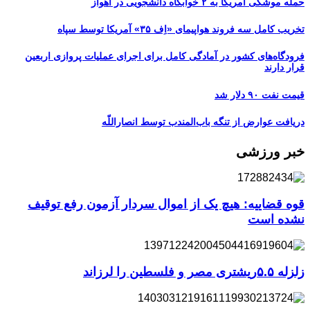
حمله موشکی آمریکا به ۲ خوابگاه دانشجویی در اهواز
تخریب کامل سه فروند هواپیمای «اِف ۳۵» آمریکا توسط سپاه
فرودگاه‌های کشور در آمادگی کامل برای اجرای عملیات پروازی اربعین
قرار دارند
قیمت نفت ۹۰ دلار شد
دریافت عوارض از تنگه باب‌المندب توسط انصاراللّه
خبر ورزشی
قوه قضاییه: هیچ یک از اموال سردار آزمون رفع توقیف
نشده است
زلزله ۵.۵ریشتری مصر و فلسطین را لرزاند