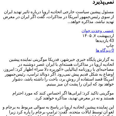
نمی‌پذیرد
مسئول پیشین سیاست خارجی اتحادیه اروپا درباره تاثیر تهدید ایران
از سوی رئیس‌جمهور آمریکا در مذاکرات، گفت اگر ایران در معرض
تهدید نباشد، مذاکره خواهد...
عیسی وحدت جوان
اردیبهشت ۷, ۱۴۰۵
43 بازدیدها
چاپ
0 دیدگاه ها
به گزارش پایگاه خبری خبرشهر، فدریکا موگرینی نماینده پیشین
اتحادیه اروپا در مذاکرات هسته‌ای با ایران عصر دوشنبه در
مصاحبه‌ای با روزنامه ایتالیایی «کوریره دلا سرا» اظهار کرد: امروز،
اوضاع به شکل قدیم پیش نمی‌رود. اگر دونالد ترامپ، رئیس‌جمهور
آمریکا قصد استفاده از روش برد، باخت را داشته باشد، دشوار
خواهد بود که ایران را پشت آن میز ببینیم.
موگرینی تاکید کرد: ایرانی‌ها اگر احساس کنند که مورد احترام
هستند و نه در معرض تهدید، مذاکره خواهند کرد.
این نماینده پیشین اتحادیه اروپا در پاسخ به سوالی مربوط به برجام و
لغو آن توسط ایالات متحده، گفت: ترامپ برجام را پاره کرد زیرا