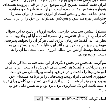
ایران هفته گذشته تصریح کرد: موضع ایران در قبال پرونده هسته‌ای
همواره مشخص و ثابت بوده است. ایران به عنوان عضو معاهده
عدم اشاعه، مجاز و محق است از انرژی هسته‌ای برای مصارف
صلح‌آمیز بهره‌مند شود و هیچکس نمی‌تواند این حق را از ایران سلب
کند.
مسئول پیشین سیاست خارجی اتحادیه اروپا در پاسخ به این سوال
که ترامپ خواستار «غنی‌سازی صفر» است و آیا این واقع‌بینانه به
نظر می‌آید، گفت: سازمان انرژی اتمی هرگز آن را نخواهد پذیرفت.
مهمترین چیز در مذاکره‌ای مانند این، قابلیت تایید و دسترسی به
سایت‌ها توسط آژانس بین‌المللی انرژی اتمی است؛ ما آن را به
دست آورده بودیم.
موگرینی همچنین در بخش دیگری از این مصاحبه به مذاکرات آن
دوره پرداخت و گفت: هر کسی هدف خودش را داشت. ایران هدف
لغو تحریم‌ها را داشت و در عوض، جامعه بین‌المللی می‌خواست
جمهوری اسلامی ایران محدودیت‌هایی را بر برنامه هسته‌ای خود
بپذیرد و مهم‌تر از همه، آژانس انرژی اتمی دسترسی کامل برای تایید
داشته باشد. این یک سناریوی برد ـ برد بود و به همین دلیل جواب
داد.»
لینک کوتاه:
کپی