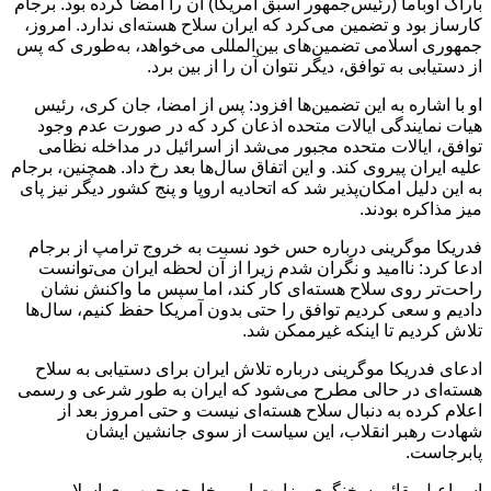
باراک اوباما (رئیس‌جمهور اسبق آمریکا) آن را امضا کرده بود. برجام
کارساز بود و تضمین می‌کرد که ایران سلاح هسته‌ای ندارد. امروز،
جمهوری اسلامی تضمین‌های بین‌المللی می‌خواهد، به‌طوری که پس
از دستیابی به توافق، دیگر نتوان آن را از بین برد.
او با اشاره به این تضمین‌ها افزود: پس از امضا، جان کری، رئیس
هیات نمایندگی ایالات متحده اذعان کرد که در صورت عدم وجود
توافق، ایالات متحده مجبور می‌شد از اسرائیل در مداخله نظامی
علیه ایران پیروی کند. و این اتفاق سال‌ها بعد رخ داد. همچنین، برجام
به این دلیل امکان‌پذیر شد که اتحادیه اروپا و پنج کشور دیگر نیز پای
میز مذاکره بودند.
فدریکا موگرینی درباره حس خود نسبت به خروج ترامپ از برجام
ادعا کرد: ناامید و نگران شدم زیرا از آن لحظه ایران می‌توانست
راحت‌تر روی سلاح هسته‌ای کار کند، اما سپس ما واکنش نشان
دادیم و سعی کردیم توافق را حتی بدون آمریکا حفظ کنیم، سال‌ها
تلاش کردیم تا اینکه غیرممکن شد.
ادعای فدریکا موگرینی درباره تلاش ایران برای دستیابی به سلاح
هسته‌ای در حالی مطرح می‌شود که ایران به طور شرعی و رسمی
اعلام کرده به دنبال سلاح هسته‌ای نیست و حتی امروز بعد از
شهادت رهبر انقلاب، این سیاست از سوی جانشین ایشان
پابرجاست.
اسماعیل بقائی سخنگوی وزارت امور خارجه جمهوری اسلامی