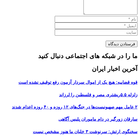
ما را در شبکه های اجتماعی دنبال کنید
آخرین اخبار ایران
قوه قضاییه: هیچ یک از اموال سردار آزمون رفع توقیف نشده است
زلزله ۵.۵ریشتری مصر و فلسطین را لرزاند
۲ عامل مهم صهیونیست‌ها در جنگ‌های ۱۲ روزه و ۴۰ روزه اعدام شدند
سارقان زورگیر در دام ماموران پلیس آگاهی
سخنگوی ارتش: سرنوشت ۳ خلبان ما هنوز مشخص نیست