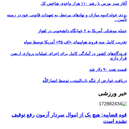
آغاز سبز بورس با رشد ۱۱۰ هزار واحدی شاخص کل
یزدی خواه:انبوه سازان و نهادهای مرتبط، به تعهدات قانونی خود در زمینه
تأمین...
حمله موشکی آمریکا به ۲ خوابگاه دانشجویی در اهواز
تخریب کامل سه فروند هواپیمای «اِف ۳۵» آمریکا توسط سپاه
فرودگاه‌های کشور در آمادگی کامل برای اجرای عملیات پروازی اربعین
قرار دارند
قیمت نفت ۹۰ دلار شد
دریافت عوارض از تنگه باب‌المندب توسط انصاراللّه
خبر ورزشی
قوه قضاییه: هیچ یک از اموال سردار آزمون رفع توقیف
نشده است