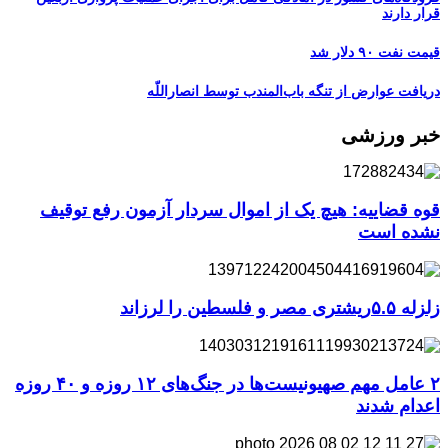
قرار دارند
قیمت نفت ۹۰ دلار شد
دریافت عوارض از تنگه باب‌المندب توسط انصاراللّه
خبر ورزشی
قوه قضاییه: هیچ یک از اموال سردار آزمون رفع توقیف
نشده است
زلزله ۵.۵ریشتری مصر و فلسطین را لرزاند
۲ عامل مهم صهیونیست‌ها در جنگ‌های ۱۲ روزه و ۴۰ روزه
اعدام شدند