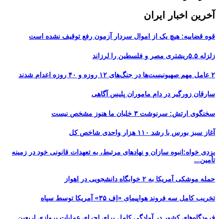
آخرین اخبار ایران
قوه قضاییه: هیچ یک از اموال سردار آزمون رفع توقیف نشده است
زلزله ۵.۵ریشتری مصر و فلسطین را لرزاند
۲ عامل مهم صهیونیست‌ها در جنگ‌های ۱۲ روزه و ۴۰ روزه اعدام شدند
سارقان زورگیر در دام ماموران پلیس آگاهی
سخنگوی ارتش: سرنوشت ۳ خلبان ما هنوز مشخص نیست
آغاز سبز بورس با رشد ۱۱۰ هزار واحدی شاخص کل
یزدی خواه:انبوه سازان و نهادهای مرتبط، به تعهدات قانونی خود در زمینه
تأمین...
حمله موشکی آمریکا به ۲ خوابگاه دانشجویی در اهواز
تخریب کامل سه فروند هواپیمای «اِف ۳۵» آمریکا توسط سپاه
فرودگاه‌های کشور در آمادگی کامل برای اجرای عملیات پروازی اربعین