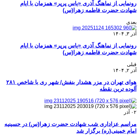
رونمایی از نماهنگ آذری «یاس پرپر» همزمان با ایام
شهادت حضرت فاطمه زهرا(س)
بعدی
آذر ۳, ۱۴۰۴
رونمایی از نماهنگ آذری «یاس پرپر» همزمان با ایام
شهادت حضرت فاطمه زهرا(س)
قبلی
آذر ۲, ۱۴۰۴
هوای تهران در مزر هشدار بنفش/ شهر ری با شاخص ۲۸۱
آلوده ترین نقطه
۰۲
آذر
مراسم عزاداری شب شهادت حضرت زهرا(س) در حسینیه
امام خمینی(ره) برگزار شد