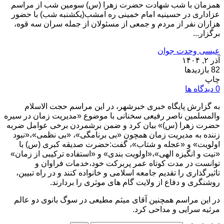
همزمان با شب شهادت حضرت زهرا (س) سومین شب از مراسم
عزاداری در حسینیه امام خمینی ره امشب(یکشنبه شب) با حضور
هزاران نفر از مردم و جمعی از مسئولان از جمله سران سه قوه،
برگزار...
عیسی وحدت جوان
آذر ۲, ۱۴۰۴
82 بازدیدها
چاپ
0 دیدگاه ها
به گزارش پایگاه خبری خبرشهر، در این مراسم حجت الاسلام
والمسلمین ناصر رفیعی سخنانی با موضوع «مدیریت زمان در سیره
حضرت زهرا (س)» بیان کرد و ضمن برشمردن برخی عوامل ضربه
زننده به مدیریت زمان همچون «بی برنامگی»، «بی نظمی»،«نبود
اولویت» و «عجله و شتاب»، گفت:حضرت صدیقه کبری (س) با
«نیت و انگیزه الهی»،«اولویت بندی» و «استفاده ترکیبی از زمان»
توانست در مدت کوتاه عمر پربرکت خود،خدمات فراوان و
تاثیرگذاری را تقدیم جامعه اسلامی و خانواده کنند و در راه تبیین،
روشنگری و دفاع از ولایت گام های موثری را بردارند.
در این مراسم همچنین آقای میثم مطیعی در سوگ بانوی دو عالم
مرثیه سرایی و مداحی کرد.