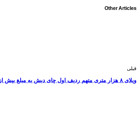
Other Articles
قبلی
ویلای ۸ هزار متری متهم ردیف اول چای دبش به مبلغ بیش از ۵ هزار میلیارد تومان به منظور رد مال به بانک ملت تحویل داده شد