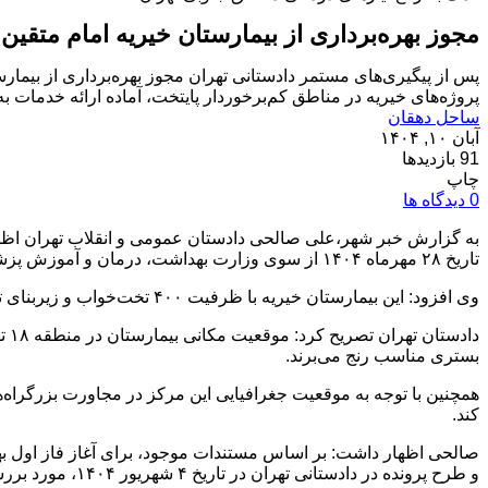
مجوز بهره‌برداری از بیمارستان خیریه امام متقین 
پروژه‌های خیریه در مناطق کم‌برخوردار پایتخت، آماده ارائه خدمات 
ساحل دهقان
آبان ۱۰, ۱۴۰۴
91 بازدیدها
چاپ
0 دیدگاه ها
به گزارش خبر شهر،علی صالحی دادستان عمومی و انقلاب تهران اظهار
تاریخ ۲۸ مهرماه ۱۴۰۴ از سوی وزارت بهداشت، درمان و آموزش پزشکی صادر و به دانشگاه علوم پزشکی مربوطه ابلاغ شد.
وی افزود: این بیمارستان خیریه با ظرفیت ۴۰۰ تخت‌خواب و زیربنای تقریبی ۲۵ هزار مترمربع در هفت طبقه، از سال ۱۳۹۱ آغاز و در سال ۱۳۹۸ عملیات ساختمانی و تأسیساتی آن به اتمام رسیده است.
بستری مناسب رنج می‌برند.
همچنین با توجه به موقعیت جغرافیایی این مرکز در مجاورت بزرگراه‌ه
کند.
صالحی اظهار داشت: بر اساس مستندات موجود، برای آغاز فاز اول بهره‌
و طرح پرونده در دادستانی تهران در تاریخ ۴ شهریور ۱۴۰۴، مورد بررسی و تصمیم‌گیری قرار گرفت.