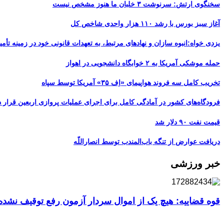
سخنگوی ارتش: سرنوشت ۳ خلبان ما هنوز مشخص نیست
آغاز سبز بورس با رشد ۱۱۰ هزار واحدی شاخص کل
یزدی خواه:انبوه سازان و نهادهای مرتبط، به تعهدات قانونی خود در زمینه تأمین
حمله موشکی آمریکا به ۲ خوابگاه دانشجویی در اهواز
تخریب کامل سه فروند هواپیمای «اِف ۳۵» آمریکا توسط سپاه
فرودگاه‌های کشور در آمادگی کامل برای اجرای عملیات پروازی اربعین قرار د
قیمت نفت ۹۰ دلار شد
دریافت عوارض از تنگه باب‌المندب توسط انصاراللّه
خبر ورزشی
قوه قضاییه: هیچ یک از اموال سردار آزمون رفع توقیف نشد