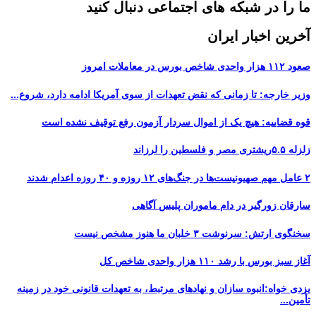
ما را در شبکه های اجتماعی دنبال کنید
آخرین اخبار ایران
صعود ۱۱۲ هزار واحدی شاخص بورس در معاملات امروز
وزیر خارجه: تا زمانی که نقض تعهدات از سوی آمریکا ادامه دارد، شروع...
قوه قضاییه: هیچ یک از اموال سردار آزمون رفع توقیف نشده است
زلزله ۵.۵ریشتری مصر و فلسطین را لرزاند
۲ عامل مهم صهیونیست‌ها در جنگ‌های ۱۲ روزه و ۴۰ روزه اعدام شدند
سارقان زورگیر در دام ماموران پلیس آگاهی
سخنگوی ارتش: سرنوشت ۳ خلبان ما هنوز مشخص نیست
آغاز سبز بورس با رشد ۱۱۰ هزار واحدی شاخص کل
یزدی خواه:انبوه سازان و نهادهای مرتبط، به تعهدات قانونی خود در زمینه
تأمین...