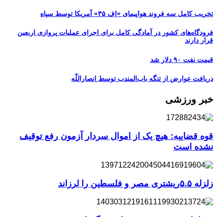
تخریب کامل سه فروند هواپیمای «اِف ۳۵» آمریکا توسط سپاه
فرودگاه‌های کشور در آمادگی کامل برای اجرای عملیات پروازی اربعین
قرار دارند
قیمت نفت ۹۰ دلار شد
دریافت عوارض از تنگه باب‌المندب توسط انصاراللّه
خبر ورزشی
قوه قضاییه: هیچ یک از اموال سردار آزمون رفع توقیف
نشده است
زلزله ۵.۵ریشتری مصر و فلسطین را لرزاند