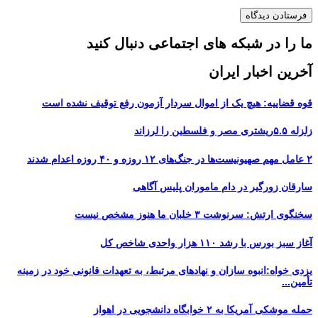
ما را در شبکه های اجتماعی دنبال کنید
آخرین اخبار ایران
قوه قضاییه: هیچ یک از اموال سردار آزمون رفع توقیف نشده است
زلزله ۵.۵ریشتری مصر و فلسطین را لرزاند
۲ عامل مهم صهیونیست‌ها در جنگ‌های ۱۲ روزه و ۴۰ روزه اعدام شدند
سارقان زورگیر در دام ماموران پلیس آگاهی
سخنگوی ارتش: سرنوشت ۳ خلبان ما هنوز مشخص نیست
آغاز سبز بورس با رشد ۱۱۰ هزار واحدی شاخص کل
یزدی خواه:انبوه سازان و نهادهای مرتبط، به تعهدات قانونی خود در زمینه
تأمین...
حمله موشکی آمریکا به ۲ خوابگاه دانشجویی در اهواز