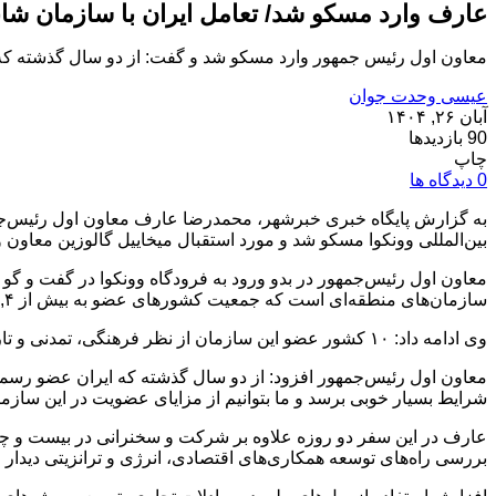
عارف وارد مسکو شد/ تعامل ایران با سازمان ش
معاون اول رئیس جمهور وارد مسکو شد و گفت: از دو سال گذشته که 
عیسی وحدت جوان
آبان ۲۶, ۱۴۰۴
90 بازدیدها
چاپ
0 دیدگاه ها
به گزارش پایگاه خبری خبرشهر، محمدرضا عارف معاون اول رئیس‌ج
بین‌المللی وونکوا مسکو شد و مورد استقبال میخاییل گالوزین معاو
معاون اول رئیس‌جمهور در بدو ورود به فرودگاه وونکوا در گفت و 
سازمان‌های منطقه‌ای است که جمعیت کشورهای عضو به بیش از ۳,۴ میلیارد نفر می‌رسد.
وی ادامه داد: ۱۰ کشور عضو این سازمان از نظر فرهنگی، تمدنی و تاریخی اشتراکات فراوانی دارند و بهترین سازمان برای توسعه همکاری‌ها، رفع و تامین نیازها و تعامل و همکاری محسوب می‌شود.
معاون اول رئیس‌جمهور افزود: از دو سال گذشته که ایران عضو رسمی 
شرایط بسیار خوبی برسد و ما بتوانیم از مزایای عضویت در این سازما
عارف در این سفر دو روزه علاوه بر شرکت و سخنرانی در بیست و چ
بررسی راه‌های توسعه همکاری‌های اقتصادی، انرژی و ترانزیتی دیدار خ