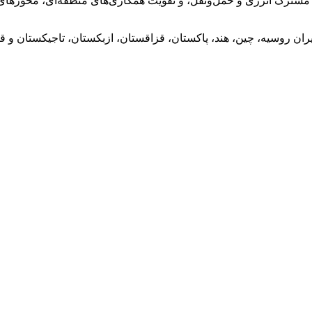
های مشترک انرژی و حمل‌ونقل، و تقویت همکاری‌های منطقه‌ای، محور
ن روسیه، چین، هند، پاکستان، قزاقستان، ازبکستان، تاجیکستان و قر