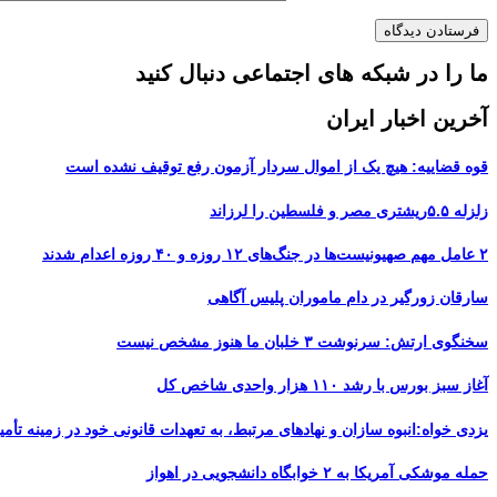
ما را در شبکه های اجتماعی دنبال کنید
آخرین اخبار ایران
قوه قضاییه: هیچ یک از اموال سردار آزمون رفع توقیف نشده است
زلزله ۵.۵ریشتری مصر و فلسطین را لرزاند
۲ عامل مهم صهیونیست‌ها در جنگ‌های ۱۲ روزه و ۴۰ روزه اعدام شدند
سارقان زورگیر در دام ماموران پلیس آگاهی
سخنگوی ارتش: سرنوشت ۳ خلبان ما هنوز مشخص نیست
آغاز سبز بورس با رشد ۱۱۰ هزار واحدی شاخص کل
یزدی خواه:انبوه سازان و نهادهای مرتبط، به تعهدات قانونی خود در زمینه تأمین
حمله موشکی آمریکا به ۲ خوابگاه دانشجویی در اهواز