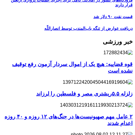
قرار دارند
قیمت نفت ۹۰ دلار شد
دریافت عوارض از تنگه باب‌المندب توسط انصاراللّه
خبر ورزشی
قوه قضاییه: هیچ یک از اموال سردار آزمون رفع توقیف
نشده است
زلزله ۵.۵ریشتری مصر و فلسطین را لرزاند
۲ عامل مهم صهیونیست‌ها در جنگ‌های ۱۲ روزه و ۴۰ روزه
اعدام شدند