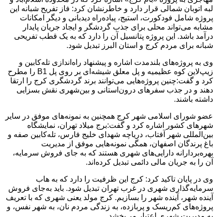
لبه اتوبان شمالی قرار دارد و خاطرنشان کرد: فاز تفریح شبانه این
پروژه شامل فودکورت، استیج، پیاده‌راه دیدبانی و دیگر امکانات
مشابه می‌تواند محلی برای جذب گردشگر و ایجاد جریان پایدار
درآمد باشد. این پروژه پتانسیل آن را دارد که به یک قطب تفریحی
شبانه برای مردم کرج و استان البرز تبدیل شود.
وی به پروژه‌های بلندمدت اشاره و پیشنهاد راه‌اندازی تله‌کابین و
زیپ‌لاین کوه عظیمیه و پل معلق شیشه‌ای بر روی پل B1 را مطرح
کرد و گفت:چنین پروژه‌هایی می‌توانند برند گردشگری کرج را ارتقا
دهند و در جذب سفرهای درون‌استانی و بین‌شهری نقش بسزایی
داشته باشند.
عضو شورای اسلامی شهر کرج همچنین به نمونه‌های موفق در سایر
شهرهای کشور اشاره کرد و گفت:برج میلاد تهران، نمایشگاه
بین‌المللی شهر آفتاب، دریاچه شهدای خلیج فارس، تله‌کابین صفه و
باغ پرندگان اصفهان، همگی نمونه‌هایی موفق از مدیریت
بهره‌بردارانه دارایی‌های شهری هستند که به جای فروش سرمایه،
آن را به جریان مالی دائمی تبدیل کرده‌اند.
وی در پایان تاکید کرد: کرج این ظرفیت را دارد که به هاب
سرمایه‌گذاری شهری در غرب تهران تبدیل شود. باید به‌جای فروش
آینده شهر، آینده شهر را بسازیم. کرج مولد یعنی شهری که با تعریف
پروژه‌های کم‌ریسک و پربازده، به زندگی مردم نان، به شهر نفس، و
به مدیریت شهری اعتبار می‌بخشد.