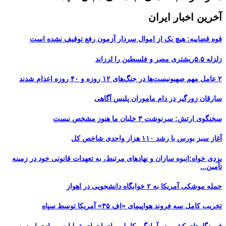
آخرین اخبار ایران
قوه قضاییه: هیچ یک از اموال سردار آزمون رفع توقیف نشده است
زلزله ۵.۵ریشتری مصر و فلسطین را لرزاند
۲ عامل مهم صهیونیست‌ها در جنگ‌های ۱۲ روزه و ۴۰ روزه اعدام شدند
سارقان زورگیر در دام ماموران پلیس آگاهی
سخنگوی ارتش: سرنوشت ۳ خلبان ما هنوز مشخص نیست
آغاز سبز بورس با رشد ۱۱۰ هزار واحدی شاخص کل
یزدی خواه:انبوه سازان و نهادهای مرتبط، به تعهدات قانونی خود در زمینه
تأمین...
حمله موشکی آمریکا به ۲ خوابگاه دانشجویی در اهواز
تخریب کامل سه فروند هواپیمای «اِف ۳۵» آمریکا توسط سپاه
فرودگاه‌های کشور در آمادگی کامل برای اجرای عملیات پروازی اربعین