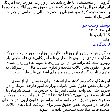
گروهی از فلسطینیان با طرح شکایت از وزارت امورخارجه آمریکا،
این نهاد فدرال را متهم کردند که قانون حقوق بشری ایالات متحده را
به عمد نادیده گرفته و همچنان به حمایت مالی و نظامی از جنایات
اسرائیل ادامه...
یوسف وحدت جوان
آذر ۲۸, ۱۴۰۳
123 بازدیدها
چاپ
0 دیدگاه ها
به گزارش خبرشهر از روزنامه گاردین، وزارت امور خارجه آمریکا با
شکایت جدیدی از سوی فلسطینی‌ها و آمریکایی‌های فلسطینی‌تبار
روبرو است که براساس آن این وزارتخانه متهم به دور زدن عمدی
قانون حقوق بشر ایالات متحده و تداوم حمایت مالی از اسرائیل به
متهم جنایات گسترده در سرزمین‌های اشغالی فلسطین است.
این شکایت که روز گذشته ارائه شد، برای نخستین بار از سوی
قربانیان نقض حقوق بشر، ناتوانی وزارت امورخارجه آمریکا را در
تحریم حتی یک واحد امنیتی اسرائیل به چالش می کشد. شاکیان با
استناد به «قانون لیهی» (The Leahy Law) اقدامات دولت آمریکا را
نقض فاحش حقوق بشر دانسته اند. براساس قانون لیهی، دولت های
خارجی در صورت نقض حقوق بشر برای دریافت کمک های ایالات
متحده فاقد صلاحیت تشخیص داده می شوند.