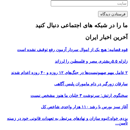
ما را در شبکه های اجتماعی دنبال کنید
آخرین اخبار ایران
قوه قضاییه: هیچ یک از اموال سردار آزمون رفع توقیف نشده است
زلزله ۵.۵ریشتری مصر و فلسطین را لرزاند
۲ عامل مهم صهیونیست‌ها در جنگ‌های ۱۲ روزه و ۴۰ روزه اعدام شدند
سارقان زورگیر در دام ماموران پلیس آگاهی
سخنگوی ارتش: سرنوشت ۳ خلبان ما هنوز مشخص نیست
آغاز سبز بورس با رشد ۱۱۰ هزار واحدی شاخص کل
یزدی خواه:انبوه سازان و نهادهای مرتبط، به تعهدات قانونی خود در زمینه
تأمین...