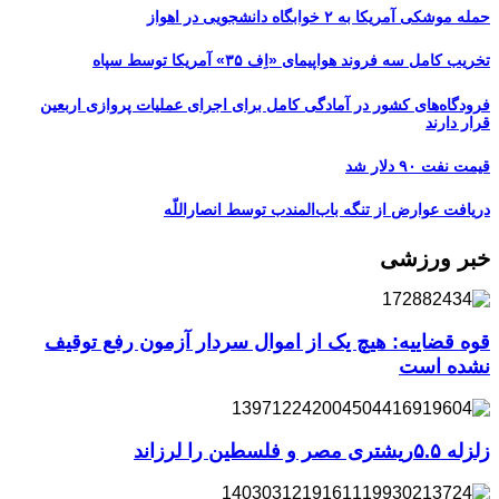
حمله موشکی آمریکا به ۲ خوابگاه دانشجویی در اهواز
تخریب کامل سه فروند هواپیمای «اِف ۳۵» آمریکا توسط سپاه
فرودگاه‌های کشور در آمادگی کامل برای اجرای عملیات پروازی اربعین
قرار دارند
قیمت نفت ۹۰ دلار شد
دریافت عوارض از تنگه باب‌المندب توسط انصاراللّه
خبر ورزشی
قوه قضاییه: هیچ یک از اموال سردار آزمون رفع توقیف
نشده است
زلزله ۵.۵ریشتری مصر و فلسطین را لرزاند