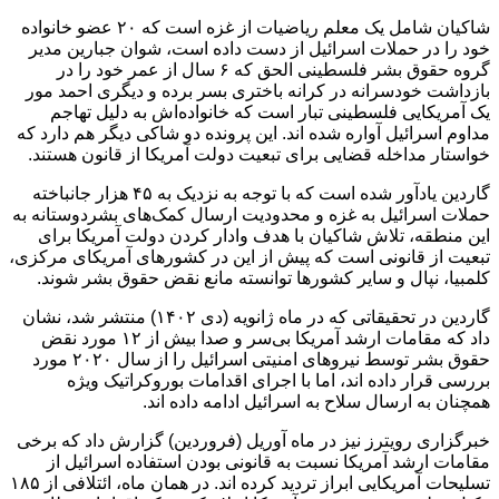
شاکیان شامل یک معلم ریاضیات از غزه است که ۲۰ عضو خانواده
خود را در حملات اسرائیل از دست داده است، شوان جبارین مدیر
گروه حقوق بشر فلسطینی الحق که ۶ سال از عمر خود را در
بازداشت خودسرانه در کرانه باختری بسر برده و دیگری احمد مور
یک آمریکایی فلسطینی تبار است که خانواده‌اش به دلیل تهاجم
مداوم اسرائیل آواره شده اند. این پرونده دو شاکی دیگر هم دارد که
خواستار مداخله قضایی برای تبعیت دولت آمریکا از قانون هستند.
گاردین یادآور شده است که با توجه به نزدیک به ۴۵ هزار جانباخته
حملات اسرائیل به غزه و محدودیت ارسال کمک‌های بشردوستانه به
این منطقه، تلاش شاکیان با هدف وادار کردن دولت آمریکا برای
تبعیت از قانونی است که پیش از این در کشورهای آمریکای مرکزی،
کلمبیا، نپال و سایر کشورها توانسته مانع نقض حقوق بشر شوند.
گاردین در تحقیقاتی که در ماه ژانویه (دی ۱۴۰۲) منتشر شد، نشان
داد که مقامات ارشد آمریکا بی‌سر و صدا بیش از ۱۲ مورد نقض
حقوق بشر توسط نیروهای امنیتی اسرائیل را از سال ۲۰۲۰ مورد
بررسی قرار داده اند، اما با اجرای اقدامات بوروکراتیک ویژه
همچنان به ارسال سلاح به اسرائیل ادامه داده اند.
خبرگزاری رویترز نیز در ماه آوریل (فروردین) گزارش داد که برخی
مقامات ارشد آمریکا نسبت به قانونی بودن استفاده اسرائیل از
تسلیحات آمریکایی ابراز تردید کرده اند. در همان ماه، ائتلافی از ۱۸۵