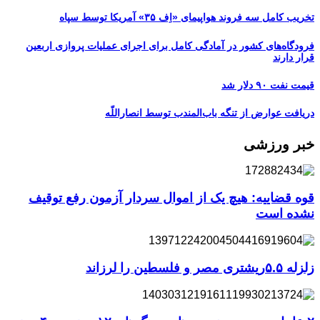
تخریب کامل سه فروند هواپیمای «اِف ۳۵» آمریکا توسط سپاه
فرودگاه‌های کشور در آمادگی کامل برای اجرای عملیات پروازی اربعین
قرار دارند
قیمت نفت ۹۰ دلار شد
دریافت عوارض از تنگه باب‌المندب توسط انصاراللّه
خبر ورزشی
قوه قضاییه: هیچ یک از اموال سردار آزمون رفع توقیف
نشده است
زلزله ۵.۵ریشتری مصر و فلسطین را لرزاند