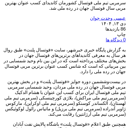
سرمربی تیم ملی فوتسال کشورمان کاندیدای کسب عنوان بهترین
مربی سال فوتسال جهان در رده ملی شد.
عیسی وحدت جوان
دی ۱۳, ۱۴۰۴
86 بازدیدها
چاپ
0 دیدگاه ها
به گزارش پایگاه خبری خبرشهر، سایت «فوتسال پلنت» طبق روال
هر سال به معرفی کاندیداهای برترین‌های فوتسال جهان در
بخش‌های مختلف پرداخته است که در این بین نام وحید شمسایی در
بین مربیانی که است که شانس کسب عنوان برترین مربی فوتسال
جهان در رده ملی را دارد.
در بیست‌وششمین دوره جوایز «فوتسال پلنت» و در بخش بهترین
مربی فوتسال جهان در رده ملی مردان، وحید شمسایی سرمربی
تیم ملی فوتسال ایران برای کسب این عنوان با هشام الدکیک
(سرمربی تیم ملی مراکش)، بلاژی کورچینسکی (سرمربی تیم ملی
لهستان)، اُلکساندر کوسنکو (سرمربی تیم ملی اوکراین)، مارکوس
ژاویر آندراده (سرمربی تیم ملی برزیل) و ماتیاس رائول لوکوئیکس
(سرمربی تیم ملی آرژانتین) رقابت می‌کند.
همچنین طبق اعلام «فوتسال پلنت» باشگاه پالایش نفت آبادان