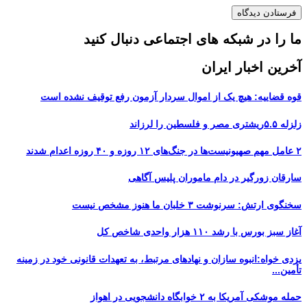
ما را در شبکه های اجتماعی دنبال کنید
آخرین اخبار ایران
قوه قضاییه: هیچ یک از اموال سردار آزمون رفع توقیف نشده است
زلزله ۵.۵ریشتری مصر و فلسطین را لرزاند
۲ عامل مهم صهیونیست‌ها در جنگ‌های ۱۲ روزه و ۴۰ روزه اعدام شدند
سارقان زورگیر در دام ماموران پلیس آگاهی
سخنگوی ارتش: سرنوشت ۳ خلبان ما هنوز مشخص نیست
آغاز سبز بورس با رشد ۱۱۰ هزار واحدی شاخص کل
یزدی خواه:انبوه سازان و نهادهای مرتبط، به تعهدات قانونی خود در زمینه
تأمین...
حمله موشکی آمریکا به ۲ خوابگاه دانشجویی در اهواز