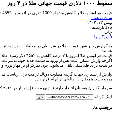
سقوط ۱۰۰۰ دلاری قیمت جهانی طلا در ۴ روز
قیمت هر اونس طلا با کاهش بیش از 1000 دلاری در 4 روز به 4552 دلار در معاملات امروز رسید.
ساحل دهقان
بهمن ۱۳, ۱۴۰۴
176 بازدیدها
چاپ
0 دیدگاه ها
به گزارش خبر شهر،قیمت طلا در شرایطی در معاملات روز دوشنبه پا
هستند.
قیمت هر اونس طلا امروز با ۷ درصد کاهش به ۴۵۵۲ دلار رسید. طلا در معاملات روز پنجشنبه به رکورد ۵۵۹۴ دلار و ۸۲ سنت رسیده بود که بدین ترتیب طی ۴ روز بیش از ۱۰۰۰ دلار سقوط کرده است.
اگرچه وارش ممکن است پس از ورود به سمت جدید خود، به‌سرعت نرخ
در نتیجه برای طلا منفی تلقی می‌شود، چون تمرکز او بر مهار تورم و
وارش از بسیاری جهات گزینه مطلوب دونالد ترامپ برای ریاست فدرال رز
رزرو باشد، همچنان در هاله‌ای از ابهام قرار دارد.
سرمایه‌گذاران همچنان انتظار دارند نرخ بهره حداقل دو بار در ۲۰۲۶ کاهش یابد. فلزات گرانبهای غیر سودده مثل طلا، معمولاً عملکرد بهتری در شرایط نرخ بهره پایین دارند.
لینک کوتاه:
کپی
برچسب ها: