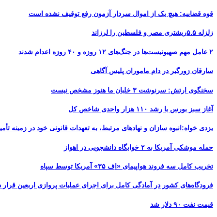
قوه قضاییه: هیچ یک از اموال سردار آزمون رفع توقیف نشده است
زلزله ۵.۵ریشتری مصر و فلسطین را لرزاند
۲ عامل مهم صهیونیست‌ها در جنگ‌های ۱۲ روزه و ۴۰ روزه اعدام شدند
سارقان زورگیر در دام ماموران پلیس آگاهی
سخنگوی ارتش: سرنوشت ۳ خلبان ما هنوز مشخص نیست
آغاز سبز بورس با رشد ۱۱۰ هزار واحدی شاخص کل
یزدی خواه:انبوه سازان و نهادهای مرتبط، به تعهدات قانونی خود در زمینه تأمین
حمله موشکی آمریکا به ۲ خوابگاه دانشجویی در اهواز
تخریب کامل سه فروند هواپیمای «اِف ۳۵» آمریکا توسط سپاه
فرودگاه‌های کشور در آمادگی کامل برای اجرای عملیات پروازی اربعین قرار د
قیمت نفت ۹۰ دلار شد