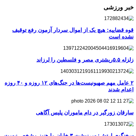
خبر ورزشی
قوه قضاییه: هیچ یک از اموال سردار آزمون رفع توقیف
نشده است
زلزله ۵.۵ریشتری مصر و فلسطین را لرزاند
۲ عامل مهم صهیونیست‌ها در جنگ‌های ۱۲ روزه و ۴۰ روزه
اعدام شدند
سارقان زورگیر در دام ماموران پلیس آگاهی
سخنگوی ارتش: سرنوشت ۳ خلبان ما هنوز مشخص نیست