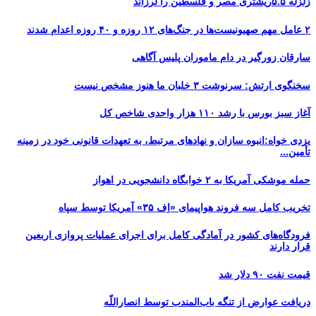
زلزله ۵.۵ریشتری مصر و فلسطین را لرزاند
۲ عامل مهم صهیونیست‌ها در جنگ‌های ۱۲ روزه و ۴۰ روزه اعدام شدند
سارقان زورگیر در دام ماموران پلیس آگاهی
سخنگوی ارتش: سرنوشت ۳ خلبان ما هنوز مشخص نیست
آغاز سبز بورس با رشد ۱۱۰ هزار واحدی شاخص کل
یزدی خواه:انبوه سازان و نهادهای مرتبط، به تعهدات قانونی خود در زمینه
تأمین...
حمله موشکی آمریکا به ۲ خوابگاه دانشجویی در اهواز
تخریب کامل سه فروند هواپیمای «اِف ۳۵» آمریکا توسط سپاه
فرودگاه‌های کشور در آمادگی کامل برای اجرای عملیات پروازی اربعین
قرار دارند
قیمت نفت ۹۰ دلار شد
دریافت عوارض از تنگه باب‌المندب توسط انصاراللّه