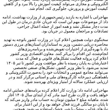
الکترونیکی و مجازی می‌تواند کیفیت آموزش را بالا ببرد و از کاهش
کیفیت آموزش و پرورش، جلوگیری کند، انجام شد.
مهاجرانی با اشاره به بازدید رئیس‌جمهوری از وزارت بهداشت، ادامه
داد: از موضوعات مهم این است که جریان عادی درمان در طول این
مدت دچار مشکل نشد و همه امور از جمله اعمال جراحی،
تصادفات و مراجعان معمول در جریان بود.
سخنگوی دولت همچنین اعلام کرد: در وزارت کشور باتوجه به تهدید
محاصره دریایی دشمن، وزیر به استانداران استان‌های مرزی دستور
داد با بهره‌گیری از اختیارات تفویض‌شده و برنامه‌ریزی‌های
انجام‌شده، این اقدام را بی‌اثر کنند. معاون اقتصادی وزیر کشور
اعلام کرد پروانه فعالیت تشکل‌های قانونی و فعال که مدت
اعتبارشان به پایان رسیده با نظر موافقت وزیر کشور تا تیر ۱۴۰۵
تمدید می‌شود. با نظر وزیر کشور، تشکل‌های صنفی تخصصی
می‌توانند مجامع عمومی و انتخابات خود را به‌صورت الکترونیکی و
باهماهنگی دبیرخانه کارگروه‌های ملی و استانی برگزار کنند و در
ارزیابی عملکرد سالانه از امتیاز ویژه‌ای بهره‌مند شوند.
مهاجرانی ادامه داد: وزارت کار اعلام کرده برنامه‌های حمایتی ادامه
خواهد یافت و کارت طرح امید مادر که از ابتدای سال ۱۴۰۵ آغاز
شده، ماهیانه مبلغ ۲ میلیون تومان به حساب مادر واریز می‌کند که
تا پایان دو سالگی فرزند فعال خواهد بود و از این اعتبار برای
نیازهای غذایی، پوشک یا شیر خشک استفاده می‌شود. همچنین