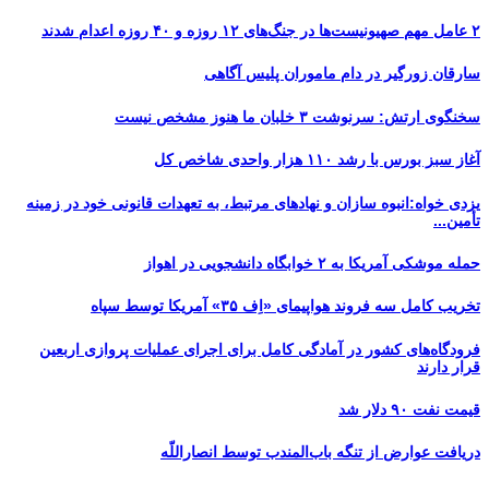
۲ عامل مهم صهیونیست‌ها در جنگ‌های ۱۲ روزه و ۴۰ روزه اعدام شدند
سارقان زورگیر در دام ماموران پلیس آگاهی
سخنگوی ارتش: سرنوشت ۳ خلبان ما هنوز مشخص نیست
آغاز سبز بورس با رشد ۱۱۰ هزار واحدی شاخص کل
یزدی خواه:انبوه سازان و نهادهای مرتبط، به تعهدات قانونی خود در زمینه
تأمین...
حمله موشکی آمریکا به ۲ خوابگاه دانشجویی در اهواز
تخریب کامل سه فروند هواپیمای «اِف ۳۵» آمریکا توسط سپاه
فرودگاه‌های کشور در آمادگی کامل برای اجرای عملیات پروازی اربعین
قرار دارند
قیمت نفت ۹۰ دلار شد
دریافت عوارض از تنگه باب‌المندب توسط انصاراللّه