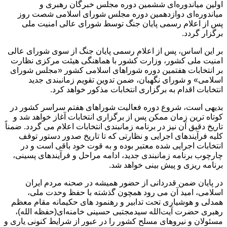
اولین میاندوره‌ای ششمین دوره مجلس خبرگان رهبری و
میاندوره‌ای دوازدهمین دوره مجلس شورای اسلامی شصت روز
پس از اعلام رسمی پایان جنگ توسط شورای عالی امنیت ملی
برگزار گردد.
بر این اساس، پس از اعلام رسمی پایان جنگ از سوی شورای عالی
امنیت ملی کشور، وزارت کشور با هماهنگی هیئت مرکزی نظارت
بر انتخابات هفتمین دوره شوراهای اسلامی کشور «مجلس شورای
اسلامی» و شورای نگهبان، ضمن تدوین تقویم زمانبندی جدید
انتخابات اقدام به برگزاری انتخابات مذکور خواهد کرد.
بدیهی است، شروع دوره فعالیت شوراهای هفتم سراسر کشور در
کوتاه ترین زمان ممکن پس از برگزاری انتخابات آغاز خواهد شد و
تاریخ دقیق آن نیز در برنامه زمانبندی انتخابات اعلام می گردد. ضمناً
کلیه فرآیندهای اجرایی و نظارتی که تا تاریخ صدور دستور توقف
انتخابات اجرایی شده معتبر بوده و به قوت خود باقی است و در
چارچوب برنامه زمانبندی جدید، ادامه مراحل و فرآیندهای پسینی،
برنامه ریزی و پیش بینی خواهد شد.
در پایان ضمن قدردانی از حضور همیشه در صحنه مردم ایران
اسلامی، امید آن می رود همچون گذشته با حفظ وحدت ملی،
همدلی و هوشیاری تحت تدابیر و رهنمود های حکیمانه مقام معظم
رهبری حضرت آیت‌الله سیدمجتبی حسینی خامنه‌ای(حفظه الله)،
مسئولان و نیروهای مسلح کشور را در عبور از شرایط کنونی یاری و