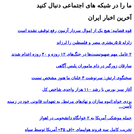
ما را در شبکه های اجتماعی دنبال کنید
آخرین اخبار ایران
قوه قضاییه: هیچ یک از اموال سردار آزمون رفع توقیف نشده است
زلزله ۵.۵ریشتری مصر و فلسطین را لرزاند
۲ عامل مهم صهیونیست‌ها در جنگ‌های ۱۲ روزه و ۴۰ روزه اعدام شدند
سارقان زورگیر در دام ماموران پلیس آگاهی
سخنگوی ارتش: سرنوشت ۳ خلبان ما هنوز مشخص نیست
آغاز سبز بورس با رشد ۱۱۰ هزار واحدی شاخص کل
یزدی خواه:انبوه سازان و نهادهای مرتبط، به تعهدات قانونی خود در زمینه
تأمین...
حمله موشکی آمریکا به ۲ خوابگاه دانشجویی در اهواز
تخریب کامل سه فروند هواپیمای «اِف ۳۵» آمریکا توسط سپاه