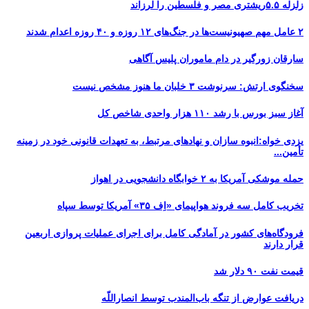
زلزله ۵.۵ریشتری مصر و فلسطین را لرزاند
۲ عامل مهم صهیونیست‌ها در جنگ‌های ۱۲ روزه و ۴۰ روزه اعدام شدند
سارقان زورگیر در دام ماموران پلیس آگاهی
سخنگوی ارتش: سرنوشت ۳ خلبان ما هنوز مشخص نیست
آغاز سبز بورس با رشد ۱۱۰ هزار واحدی شاخص کل
یزدی خواه:انبوه سازان و نهادهای مرتبط، به تعهدات قانونی خود در زمینه
تأمین...
حمله موشکی آمریکا به ۲ خوابگاه دانشجویی در اهواز
تخریب کامل سه فروند هواپیمای «اِف ۳۵» آمریکا توسط سپاه
فرودگاه‌های کشور در آمادگی کامل برای اجرای عملیات پروازی اربعین
قرار دارند
قیمت نفت ۹۰ دلار شد
دریافت عوارض از تنگه باب‌المندب توسط انصاراللّه