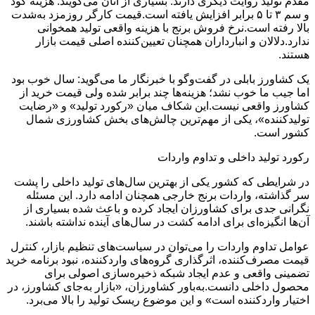
مقدم تولید روایت دیگری دارند. بسیاری از آنان می‌گویند: هزینه کود
و سم ۳ تا ۵ برابر افزایش یافته است.قیمت کارگر روزمزد به‌شدت
بالا رفته است.نرخ فروش برنج با هزینه واقعی تولید همخوانی
ندارد.دلالان و انبارداران همچنان تعیین‌کننده اصلی قیمت بازار
هستند.
یک کشاورز بابلی در گفت‌وگو با خبرنگار ما می‌گوید: سال خوب بود
اما جیب ما خوب نشد؛ هزینه‌ها چند برابر شده ولی قیمت خرید از
کشاورز واقعی نیست.این شکاف میان «رکورد تولید» و «رضایت
تولیدکننده»، یکی از مهم‌ترین چالش‌های بخش کشاورزی شمال
کشور است.
رکورد تولید داخلی و تداوم واردات
در شرایطی که کشور یکی از بهترین سال‌های تولید داخلی را پشت
سر گذاشته، واردات برنج خارجی همچنان ادامه دارد. این مسئله
نگرانی جدی برای کشاورزان ایجاد کرده و باعث شده بسیاری از
آن‌ها انگیزه‌ای برای ادامه کشت در سال‌های آینده نداشته باشند.
عوامل تداوم واردات را می‌توان در سیاست‌های تنظیم بازار، کنترل
قیمت مصرف‌کننده، اثرگذاری گروه‌های واردکننده، نبود برنامه خرید
تضمینی واقعی و عدم ایجاد شبکه ذخیره‌سازی اصولی برای
محصول داخلی دانست.به‌باور کشاورزان، «بازار به‌جای کشاورز، در
اختیار واردکننده است» و این موضوع ریسک تولید را بالا می‌برد.