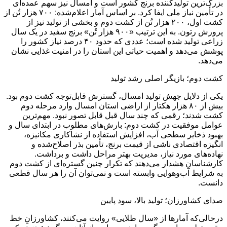
بزرگ‌ترین تولیدکننده برنج کشور است و امسال نیز سهم عمده‌ای
در تأمین نیاز ملی ایفا کرد. بر اساس آمار اعلام‌شده: ۷۰۰ هزار تُن از
کشت اول، ۲۰۰ هزار تُن از کشت دوم و بخشی از تولید نیز از
پرورش رتون. به این ترتیب «۹۰۰ هزار تُن» برنج سفید در یک سال
زراعی تولید شده است؛ عددی که حدود ۴۰ درصد نیاز کشور را
پوشش می‌دهد و اهمیت حیاتی این استان را در امنیت غذایی نشان
می‌دهد.
کشت دوم؛ بازیگر اصلی رشد تولید
یکی از دلایل جهش تولید امسال، گسترش قابل‌توجه کشت دوم بود.
بیش از ۸۰ هزار هکتار از اراضی استان امسال وارد مرحله دوم
کشت شدند؛ رقمی که چند سال قبل قابل تصور نبود. مهم‌ترین
عوامل موفقیت در کشت دوم: بارش‌های مطلوب در ابتدای سال و
بهبود ذخایر سطحی آب، افزایش استفاده از نشاکاری مکانیزه،
انگیزه اقتصادی ناشی از قیمت برنج، تأمین بذر اصلاح‌شده و
نهاده‌های مورد نیاز، مدیریت بهتر مراحل داشت و برداشت.
کارشناسان هشدار می‌دهند که تکرار چنین گستره‌ای از کشت دوم
به شرایط آب‌وهوایی وابسته است و نمی‌توان آن را هر سال قطعی
دانست.
صدای کشاورزان؛ تولید بالا، سود پایین
درحالی‌که آمارها از «سال طلایی» روایت می‌کنند، کشاورزانِ خط