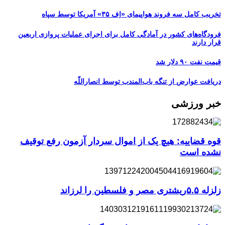
تخریب کامل سه فروند هواپیمای «اِف ۳۵» آمریکا توسط سپاه
فرودگاه‌های کشور در آمادگی کامل برای اجرای عملیات پروازی اربعین
قرار دارند
قیمت نفت ۹۰ دلار شد
دریافت عوارض از تنگه باب‌المندب توسط انصاراللّه
خبر ورزشی
قوه قضاییه: هیچ یک از اموال سردار آزمون رفع توقیف
نشده است
زلزله ۵.۵ریشتری مصر و فلسطین را لرزاند