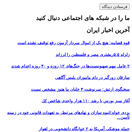
ما را در شبکه های اجتماعی دنبال کنید
آخرین اخبار ایران
قوه قضاییه: هیچ یک از اموال سردار آزمون رفع توقیف نشده است
زلزله ۵.۵ریشتری مصر و فلسطین را لرزاند
۲ عامل مهم صهیونیست‌ها در جنگ‌های ۱۲ روزه و ۴۰ روزه اعدام شدند
سارقان زورگیر در دام ماموران پلیس آگاهی
سخنگوی ارتش: سرنوشت ۳ خلبان ما هنوز مشخص نیست
آغاز سبز بورس با رشد ۱۱۰ هزار واحدی شاخص کل
یزدی خواه:انبوه سازان و نهادهای مرتبط، به تعهدات قانونی خود در زمینه
تأمین...
حمله موشکی آمریکا به ۲ خوابگاه دانشجویی در اهواز