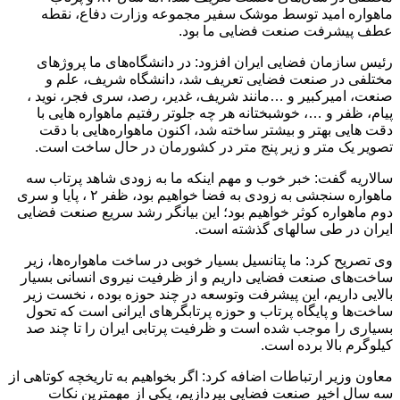
ماهواره امید توسط موشک سفیر مجموعه وزارت دفاع، نقطه
عطف پیشرفت صنعت فضایی ما بود.
رئیس سازمان فضایی ایران افزود: در دانشگاه‌های ما پروژهای
مختلفی در صنعت فضایی تعریف شد، دانشگاه شریف، علم و
صنعت، امیرکبیر و …مانند شریف، غدیر، رصد، سری فجر، نوید ،
پیام، ظفر و …، خوشبختانه هر چه جلوتر رفتیم ماهواره هایی با
دقت هایی بهتر و بیشتر ساخته شد، اکنون ماهواره‌هایی با دقت
تصویر یک متر و زیر پنج متر در کشورمان در حال ساخت است.
‌سالاریه گفت: خبر خوب و مهم اینکه ما به زودی شاهد پرتاب سه
ماهواره سنجشی به زودی به فضا خواهیم بود، ظفر ۲ ، پایا و سری
دوم ماهواره کوثر خواهیم بود؛ این بیانگر رشد سریع صنعت فضایی
ایران در طی سالهای گذشته است.
وی تصریح کرد: ما پتانسیل بسیار خوبی در ساخت ماهواره‌ها، زیر
ساخت‌های صنعت فضایی داریم و از ظرفیت نیروی انسانی بسیار
بالایی داریم، این پیشرفت وتوسعه در چند حوزه بوده ، نخست زیر
ساخت‌ها و پایگاه پرتاب و حوزه پرتابگرهای ایرانی است که تحول
بسیاری را موجب شده است و ظرفیت پرتابی ایران را تا چند صد
کیلوگرم بالا برده است.
معاون وزیر ارتباطات اضافه کرد: اگر بخواهیم به تاریخچه کوتاهی از
سه سال اخیر صنعت فضایی بپردازیم، یکی از مهمترین نکات