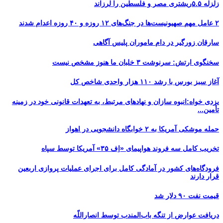
زلزله ۵.۵ریشتری مصر و فلسطین را لرزاند
۲ عامل مهم صهیونیست‌ها در جنگ‌های ۱۲ روزه و ۴۰ روزه اعدام شدند
سارقان زورگیر در دام ماموران پلیس آگاهی
سخنگوی ارتش: سرنوشت ۳ خلبان ما هنوز مشخص نیست
آغاز سبز بورس با رشد ۱۱۰ هزار واحدی شاخص کل
یزدی خواه:انبوه سازان و نهادهای مرتبط، به تعهدات قانونی خود در زمینه
تأمین...
حمله موشکی آمریکا به ۲ خوابگاه دانشجویی در اهواز
تخریب کامل سه فروند هواپیمای «اِف ۳۵» آمریکا توسط سپاه
فرودگاه‌های کشور در آمادگی کامل برای اجرای عملیات پروازی اربعین
قرار دارند
قیمت نفت ۹۰ دلار شد
دریافت عوارض از تنگه باب‌المندب توسط انصاراللّه