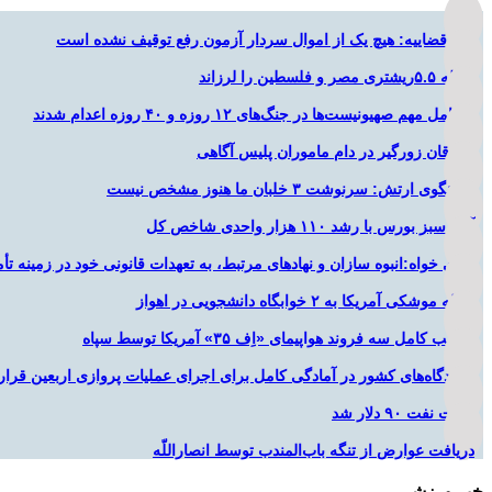
قوه قضاییه: هیچ یک از اموال سردار آزمون رفع توقیف نشده است
زلزله ۵.۵ریشتری مصر و فلسطین را لرزاند
۲ عامل مهم صهیونیست‌ها در جنگ‌های ۱۲ روزه و ۴۰ روزه اعدام شدند
سارقان زورگیر در دام ماموران پلیس آگاهی
سخنگوی ارتش: سرنوشت ۳ خلبان ما هنوز مشخص نیست
آغاز سبز بورس با رشد ۱۱۰ هزار واحدی شاخص کل
یزدی خواه:انبوه سازان و نهادهای مرتبط، به تعهدات قانونی خود در زمینه تأم
حمله موشکی آمریکا به ۲ خوابگاه دانشجویی در اهواز
تخریب کامل سه فروند هواپیمای «اِف ۳۵» آمریکا توسط سپاه
فرودگاه‌های کشور در آمادگی کامل برای اجرای عملیات پروازی اربعین قرار 
قیمت نفت ۹۰ دلار شد
دریافت عوارض از تنگه باب‌المندب توسط انصاراللّه
خبر ورزشی