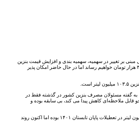
نی بر تغییر در سهمیه، سهمیه بندی و افزایش قیمت بنزین
تاکنون اتخاذ نشده و این موضوعات مطرح نیست.چند وقت گذشته یک نماینده مجلس گفته بود که اگر امکان داشته باشد قیمت بنزین را به ۳۷ هزار تومان خواهیم رساند اما در حال حاضر امکان پذیر
زایش ۱۶ درصدی نسبت به مدت مشابه پارسال به ۱۱۱ میلیون لیتر رسیده است. به گفته مسئولان مصرف بنزین کشور در گذشته فقط در
و قابل ملاحظه‌ای کاهش پیدا می کند، بی سابقه بوده و
مرتضی عابدینی، مدیر تامین و توزیع پخش فرآورده‌های نفتی در خصوص آمار مصرف بنزین گفت: بالاترین رقم مصرف بنزین تجربه ۱۲۰ میلیون لیتر در تعطیلات پاپان تابستان ۱۴۰۱ بوده اما اکنون روند