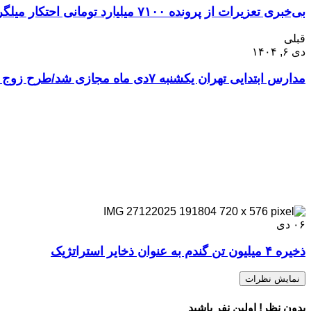
بی‌خبری تعزیرات از پرونده ۷۱۰۰ میلیارد تومانی احتکار میلگرد
قبلی
دی ۶, ۱۴۰۴
مدارس ابتدایی تهران یکشنبه ۷دی ماه مجازی شد/طرح زوج و فرد از درب منازل
۰۶
دی
ذخیره ۴ میلیون تن گندم به عنوان ذخایر استراتژیک
نمایش نظرات
بدون نظر! اولین نفر باشید