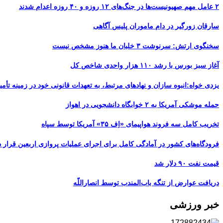
۲ عامل مهم صهیونیست‌ها در جنگ‌های ۱۲ روزه و ۴۰ روزه اعدام شدند
سارقان زورگیر در دام ماموران پلیس آگاهی
سخنگوی ارتش: سرنوشت ۳ خلبان ما هنوز مشخص نیست
آغاز سبز بورس با رشد ۱۱۰ هزار واحدی شاخص کل
یزدی خواه:انبوه سازان و نهادهای مرتبط، به تعهدات قانونی خود در زمینه تأمین
حمله موشکی آمریکا به ۲ خوابگاه دانشجویی در اهواز
تخریب کامل سه فروند هواپیمای «اِف ۳۵» آمریکا توسط سپاه
فرودگاه‌های کشور در آمادگی کامل برای اجرای عملیات پروازی اربعین قرار د
قیمت نفت ۹۰ دلار شد
دریافت عوارض از تنگه باب‌المندب توسط انصاراللّه
خبر ورزشی