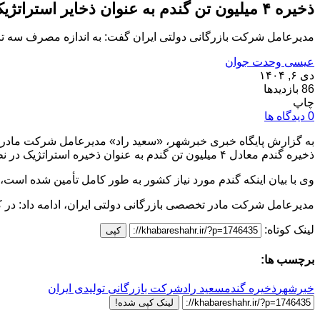
ذخیره ۴ میلیون تن گندم به عنوان ذخایر استراتژیک
مدیرعامل شرکت بازرگانی دولتی ایران گفت: به اندازه مصرف سه تا چهار ماه ذخیره گندم معادل 4 میلیون تن
عیسی وحدت جوان
دی ۶, ۱۴۰۴
86 بازدیدها
چاپ
0 دیدگاه ها
به گزارش پایگاه خبری خبرشهر، «سعید راد» مدیرعامل شرکت مادر تخ
ذخیره گندم معادل ۴ میلیون تن گندم به عنوان ذخیره استراتژیک در نظر گرفته شد. این گندم از محل تولید داخلی و واردات به صورت مکمل تأمین شده است.
وی با بیان اینکه گندم مورد نیاز کشور به طور کامل تأمین شده است، افزود: خرید تضمینی گندم در سال جاری ۷/۷
مدیرعامل شرکت مادر تخصصی بازرگانی دولتی ایران، ادامه داد: در کل 
لینک کوتاه:
کپی
برچسب ها:
خبرشهر
ذخیره گندم
سعید راد
شرکت بازرگانی تولیدی ایران
لینک کپی شده!