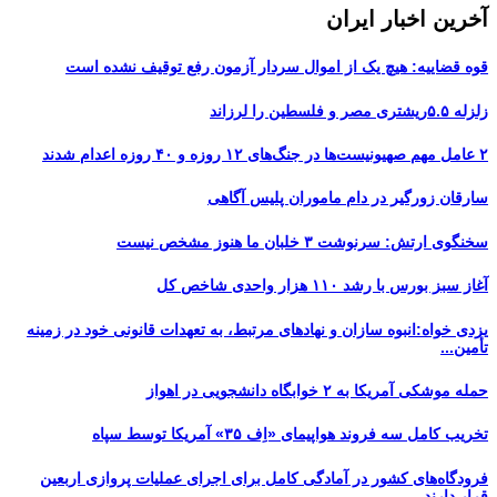
آخرین اخبار ایران
قوه قضاییه: هیچ یک از اموال سردار آزمون رفع توقیف نشده است
زلزله ۵.۵ریشتری مصر و فلسطین را لرزاند
۲ عامل مهم صهیونیست‌ها در جنگ‌های ۱۲ روزه و ۴۰ روزه اعدام شدند
سارقان زورگیر در دام ماموران پلیس آگاهی
سخنگوی ارتش: سرنوشت ۳ خلبان ما هنوز مشخص نیست
آغاز سبز بورس با رشد ۱۱۰ هزار واحدی شاخص کل
یزدی خواه:انبوه سازان و نهادهای مرتبط، به تعهدات قانونی خود در زمینه
تأمین...
حمله موشکی آمریکا به ۲ خوابگاه دانشجویی در اهواز
تخریب کامل سه فروند هواپیمای «اِف ۳۵» آمریکا توسط سپاه
فرودگاه‌های کشور در آمادگی کامل برای اجرای عملیات پروازی اربعین
قرار دارند