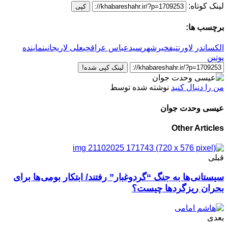
لینک کوتاه:
کپی
برچسب ها:
الکساندر لاورنتیف
خبرشهر
سیدعباس عراقچی
علی لاریجانی
نماینده
پوتین
لینک کپی شده!
من را دنبال کنید
نوشته شده توسط
عیسی وحدت جوان
Other Articles
قبلی
سیستانی‌ها به جنگ “گردوغبار” ‌رفتند/ ابتکار بومی‌ها برای
بحران ریزگردها چیست؟
بعدی