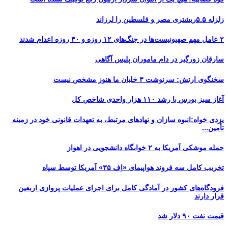
زلزله ۵.۵ریشتری مصر و فلسطین را لرزاند
۲ عامل مهم صهیونیست‌ها در جنگ‌های ۱۲ روزه و ۴۰ روزه اعدام شدند
سارقان زورگیر در دام ماموران پلیس آگاهی
سخنگوی ارتش: سرنوشت ۳ خلبان ما هنوز مشخص نیست
آغاز سبز بورس با رشد ۱۱۰ هزار واحدی شاخص کل
یزدی خواه:انبوه سازان و نهادهای مرتبط، به تعهدات قانونی خود در زمینه
تأمین...
حمله موشکی آمریکا به ۲ خوابگاه دانشجویی در اهواز
تخریب کامل سه فروند هواپیمای «اِف ۳۵» آمریکا توسط سپاه
فرودگاه‌های کشور در آمادگی کامل برای اجرای عملیات پروازی اربعین
قرار دارند
قیمت نفت ۹۰ دلار شد