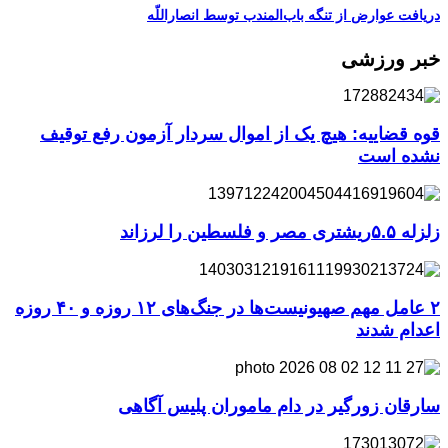
دریافت عوارض از تنگه باب‌المندب توسط انصاراللّه
خبر ورزشی
قوه قضاییه: هیچ یک از اموال سردار آزمون رفع توقیف
نشده است
زلزله ۵.۵ریشتری مصر و فلسطین را لرزاند
۲ عامل مهم صهیونیست‌ها در جنگ‌های ۱۲ روزه و ۴۰ روزه
اعدام شدند
سارقان زورگیر در دام ماموران پلیس آگاهی