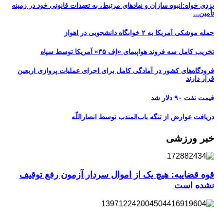
یزدی خواه:انبوه سازان و نهادهای مرتبط، به تعهدات قانونی خود در زمینه
تأمین...
حمله موشکی آمریکا به ۲ خوابگاه دانشجویی در اهواز
تخریب کامل سه فروند هواپیمای «اِف ۳۵» آمریکا توسط سپاه
فرودگاه‌های کشور در آمادگی کامل برای اجرای عملیات پروازی اربعین
قرار دارند
قیمت نفت ۹۰ دلار شد
دریافت عوارض از تنگه باب‌المندب توسط انصاراللّه
خبر ورزشی
قوه قضاییه: هیچ یک از اموال سردار آزمون رفع توقیف
نشده است