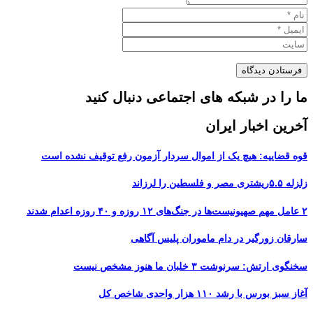
ما را در شبکه های اجتماعی دنبال کنید
آخرین اخبار ایران
قوه قضاییه: هیچ یک از اموال سردار آزمون رفع توقیف نشده است
زلزله ۵.۵ریشتری مصر و فلسطین را لرزاند
۲ عامل مهم صهیونیست‌ها در جنگ‌های ۱۲ روزه و ۴۰ روزه اعدام شدند
سارقان زورگیر در دام ماموران پلیس آگاهی
سخنگوی ارتش: سرنوشت ۳ خلبان ما هنوز مشخص نیست
آغاز سبز بورس با رشد ۱۱۰ هزار واحدی شاخص کل