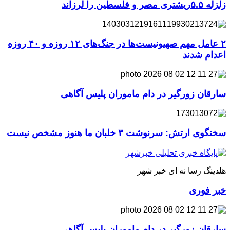
زلزله ۵.۵ریشتری مصر و فلسطین را لرزاند
۲ عامل مهم صهیونیست‌ها در جنگ‌های ۱۲ روزه و ۴۰ روزه
اعدام شدند
سارقان زورگیر در دام ماموران پلیس آگاهی
سخنگوی ارتش: سرنوشت ۳ خلبان ما هنوز مشخص نیست
هلدینگ رسا نه ای خبر شهر
خبر فوری
سارقان زورگیر در دام ماموران پلیس آگاهی