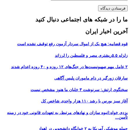
ما را در شبکه های اجتماعی دنبال کنید
آخرین اخبار ایران
قوه قضاییه: هیچ یک از اموال سردار آزمون رفع توقیف نشده است
زلزله ۵.۵ریشتری مصر و فلسطین را لرزاند
۲ عامل مهم صهیونیست‌ها در جنگ‌های ۱۲ روزه و ۴۰ روزه اعدام شدند
سارقان زورگیر در دام ماموران پلیس آگاهی
سخنگوی ارتش: سرنوشت ۳ خلبان ما هنوز مشخص نیست
آغاز سبز بورس با رشد ۱۱۰ هزار واحدی شاخص کل
یزدی خواه:انبوه سازان و نهادهای مرتبط، به تعهدات قانونی خود در زمینه
تأمین...
حمله موشکی آمریکا به ۲ خوابگاه دانشجویی در اهواز