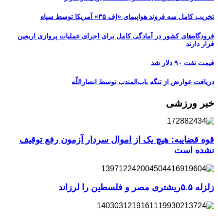
تخریب کامل سه فروند هواپیمای «اِف ۳۵» آمریکا توسط سپاه
فرودگاه‌های کشور در آمادگی کامل برای اجرای عملیات پروازی اربعین
قرار دارند
قیمت نفت ۹۰ دلار شد
دریافت عوارض از تنگه باب‌المندب توسط انصاراللّه
خبر ورزشی
قوه قضاییه: هیچ یک از اموال سردار آزمون رفع توقیف
نشده است
زلزله ۵.۵ریشتری مصر و فلسطین را لرزاند