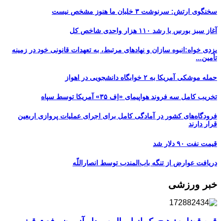
سخنگوی ارتش: سرنوشت ۳ خلبان ما هنوز مشخص نیست
آغاز سبز بورس با رشد ۱۱۰ هزار واحدی شاخص کل
یزدی خواه:انبوه سازان و نهادهای مرتبط، به تعهدات قانونی خود در زمینه
تأمین...
حمله موشکی آمریکا به ۲ خوابگاه دانشجویی در اهواز
تخریب کامل سه فروند هواپیمای «اِف ۳۵» آمریکا توسط سپاه
فرودگاه‌های کشور در آمادگی کامل برای اجرای عملیات پروازی اربعین
قرار دارند
قیمت نفت ۹۰ دلار شد
دریافت عوارض از تنگه باب‌المندب توسط انصاراللّه
خبر ورزشی