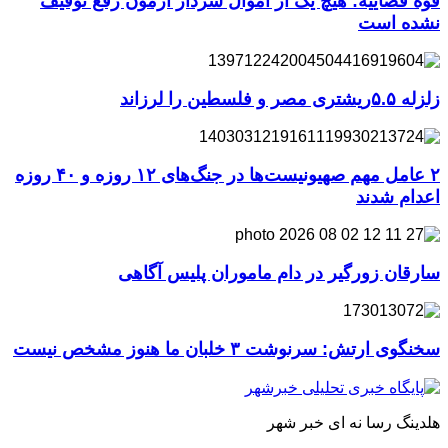
قوه قضاییه: هیچ یک از اموال سردار آزمون رفع توقیف
نشده است
زلزله ۵.۵ریشتری مصر و فلسطین را لرزاند
۲ عامل مهم صهیونیست‌ها در جنگ‌های ۱۲ روزه و ۴۰ روزه
اعدام شدند
سارقان زورگیر در دام ماموران پلیس آگاهی
سخنگوی ارتش: سرنوشت ۳ خلبان ما هنوز مشخص نیست
هلدینگ رسا نه ای خبر شهر