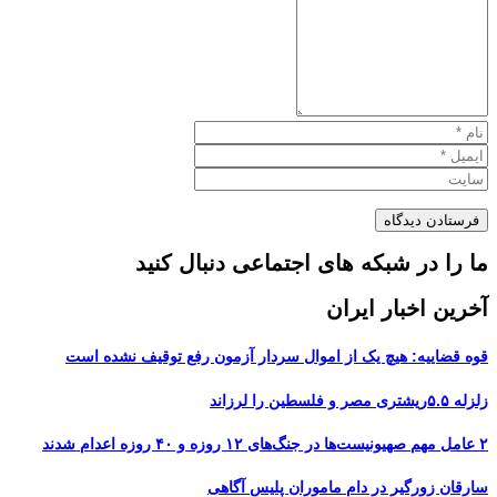
ما را در شبکه های اجتماعی دنبال کنید
آخرین اخبار ایران
قوه قضاییه: هیچ یک از اموال سردار آزمون رفع توقیف نشده است
زلزله ۵.۵ریشتری مصر و فلسطین را لرزاند
۲ عامل مهم صهیونیست‌ها در جنگ‌های ۱۲ روزه و ۴۰ روزه اعدام شدند
سارقان زورگیر در دام ماموران پلیس آگاهی