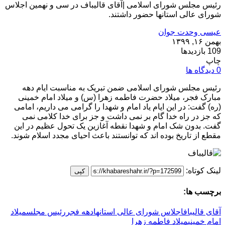
رئیس مجلس شورای اسلامی |آقای قالیباف در سی و نهمین اجلاس
شورای عالی استانها حضور داشتند.
عیسی وحدت جوان
بهمن ۱۶, ۱۳۹۹
109 بازدیدها
چاپ
0 دیدگاه ها
رئیس مجلس شورای اسلامی ضمن تبریک به مناسبت ایام دهه
مبارک فجر، میلاد حضرت فاطمه زهرا (س) و میلاد امام خمینی
(ره) گفت: در این ایام یاد امام و شهدا را گرامی می داریم، امامی
که جز در راه خدا گام بر نمی داشت و جز برای خدا کلامی نمی
گفت. بدون شک امام و شهدا نقطه آغازین یک تحول عظیم در این
مقطع از تاریخ بوده اند که توانستند باعث احیای مجدد اسلام شوند.
لینک کوتاه:
کپی
برچسب ها:
آقای قالیباف
اجلاس شورای عالی استانها
دهه فجر
رئیس مجلس
میلاد
امام خمینی
میلاد فاطمه زهرا