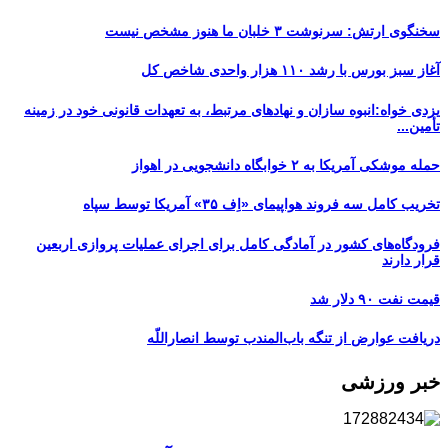
سخنگوی ارتش: سرنوشت ۳ خلبان ما هنوز مشخص نیست
آغاز سبز بورس با رشد ۱۱۰ هزار واحدی شاخص کل
یزدی خواه:انبوه سازان و نهادهای مرتبط، به تعهدات قانونی خود در زمینه
تأمین...
حمله موشکی آمریکا به ۲ خوابگاه دانشجویی در اهواز
تخریب کامل سه فروند هواپیمای «اِف ۳۵» آمریکا توسط سپاه
فرودگاه‌های کشور در آمادگی کامل برای اجرای عملیات پروازی اربعین
قرار دارند
قیمت نفت ۹۰ دلار شد
دریافت عوارض از تنگه باب‌المندب توسط انصاراللّه
خبر ورزشی