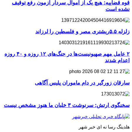
قوه قضاییه: هیچ یک از اموال سردار آزمون رفع توقیف
نشده است
زلزله ۵.۵ریشتری مصر و فلسطین را لرزاند
۲ عامل مهم صهیونیست‌ها در جنگ‌های ۱۲ روزه و ۴۰ روزه
اعدام شدند
سارقان زورگیر در دام ماموران پلیس آگاهی
سخنگوی ارتش: سرنوشت ۳ خلبان ما هنوز مشخص نیست
هلدینگ رسا نه ای خبر شهر