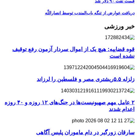
قیمت نفت ۹۰ دلار شد
دریافت عوارض از تنگه باب‌المندب توسط انصاراللّه
خبر ورزشی
قوه قضاییه: هیچ یک از اموال سردار آزمون رفع توقیف
نشده است
زلزله ۵.۵ریشتری مصر و فلسطین را لرزاند
۲ عامل مهم صهیونیست‌ها در جنگ‌های ۱۲ روزه و ۴۰ روزه
اعدام شدند
سارقان زورگیر در دام ماموران پلیس آگاهی