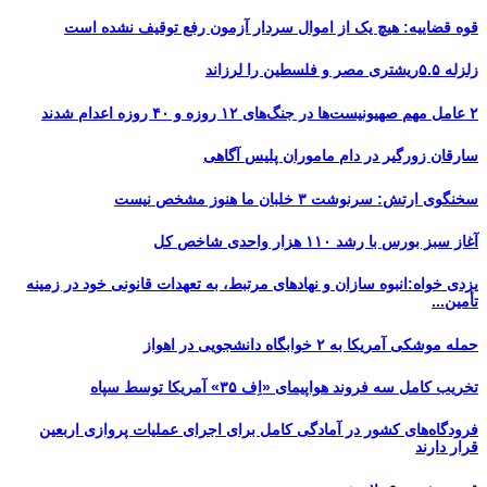
قوه قضاییه: هیچ یک از اموال سردار آزمون رفع توقیف نشده است
زلزله ۵.۵ریشتری مصر و فلسطین را لرزاند
۲ عامل مهم صهیونیست‌ها در جنگ‌های ۱۲ روزه و ۴۰ روزه اعدام شدند
سارقان زورگیر در دام ماموران پلیس آگاهی
سخنگوی ارتش: سرنوشت ۳ خلبان ما هنوز مشخص نیست
آغاز سبز بورس با رشد ۱۱۰ هزار واحدی شاخص کل
یزدی خواه:انبوه سازان و نهادهای مرتبط، به تعهدات قانونی خود در زمینه
تأمین...
حمله موشکی آمریکا به ۲ خوابگاه دانشجویی در اهواز
تخریب کامل سه فروند هواپیمای «اِف ۳۵» آمریکا توسط سپاه
فرودگاه‌های کشور در آمادگی کامل برای اجرای عملیات پروازی اربعین
قرار دارند