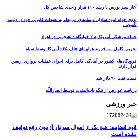
آغاز سبز بورس با رشد ۱۱۰ هزار واحدی شاخص کل
یزدی خواه:انبوه سازان و نهادهای مرتبط، به تعهدات قانونی خود در زمینه
تأمین...
حمله موشکی آمریکا به ۲ خوابگاه دانشجویی در اهواز
تخریب کامل سه فروند هواپیمای «اِف ۳۵» آمریکا توسط سپاه
فرودگاه‌های کشور در آمادگی کامل برای اجرای عملیات پروازی اربعین
قرار دارند
قیمت نفت ۹۰ دلار شد
دریافت عوارض از تنگه باب‌المندب توسط انصاراللّه
خبر ورزشی
قوه قضاییه: هیچ یک از اموال سردار آزمون رفع توقیف
نشده است