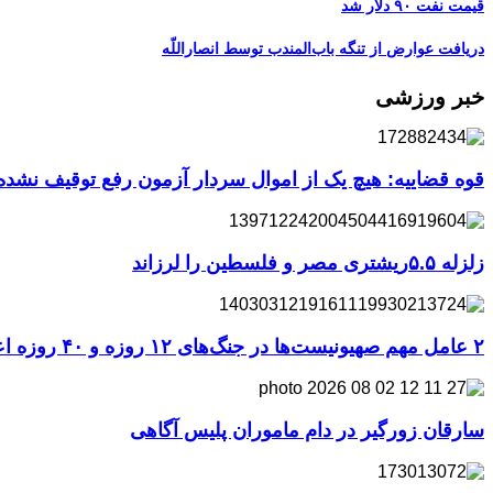
قیمت نفت ۹۰ دلار شد
دریافت عوارض از تنگه باب‌المندب توسط انصاراللّه
خبر ورزشی
قوه قضاییه: هیچ یک از اموال سردار آزمون رفع توقیف نشد
زلزله ۵.۵ریشتری مصر و فلسطین را لرزاند
۲ عامل مهم صهیونیست‌ها در جنگ‌های ۱۲ روزه و ۴۰ روزه اعدام شدند
سارقان زورگیر در دام ماموران پلیس آگاهی