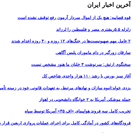
آخرین اخبار ایران
قوه قضاییه: هیچ یک از اموال سردار آزمون رفع توقیف نشده است
زلزله ۵.۵ریشتری مصر و فلسطین را لرزاند
۲ عامل مهم صهیونیست‌ها در جنگ‌های ۱۲ روزه و ۴۰ روزه اعدام شدند
سارقان زورگیر در دام ماموران پلیس آگاهی
سخنگوی ارتش: سرنوشت ۳ خلبان ما هنوز مشخص نیست
آغاز سبز بورس با رشد ۱۱۰ هزار واحدی شاخص کل
یزدی خواه:انبوه سازان و نهادهای مرتبط، به تعهدات قانونی خود در زمینه تأمین
حمله موشکی آمریکا به ۲ خوابگاه دانشجویی در اهواز
تخریب کامل سه فروند هواپیمای «اِف ۳۵» آمریکا توسط سپاه
فرودگاه‌های کشور در آمادگی کامل برای اجرای عملیات پروازی اربعین قرار د