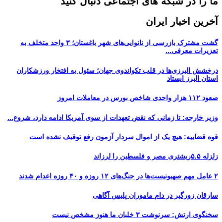
ما را در شبکه های اجتماعی دنبال کنید
آخرین اخبار ایران
گشت مشترک بازرسی از نانوایی‌های شهر باغستان؛ ۳ واحد متخلف به
تعزیرات معرفی...
درخشش البرزی‌ها در قلب تکواندوی جهان؛ سئول به افتخار ورزشکاران
استان البرز ایستاد
صعود ۱۱۲ هزار واحدی شاخص بورس در معاملات امروز
وزیر خارجه: تا زمانی که نقض تعهدات از سوی آمریکا ادامه دارد، شروع...
قوه قضاییه: هیچ یک از اموال سردار آزمون رفع توقیف نشده است
زلزله ۵.۵ریشتری مصر و فلسطین را لرزاند
۲ عامل مهم صهیونیست‌ها در جنگ‌های ۱۲ روزه و ۴۰ روزه اعدام شدند
سارقان زورگیر در دام ماموران پلیس آگاهی
سخنگوی ارتش: سرنوشت ۳ خلبان ما هنوز مشخص نیست