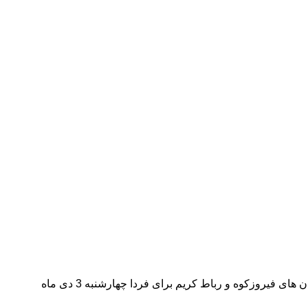
معاون عمرانی استاندار تهران از تعطیلی مهدکودک و پیش دبستانی ها و مجازی شدن کلاس درس مدارس ابتدایی استان به استثنای شهرستان های فیروزکوه و رباط کریم برای فردا چهارشنبه 3 دی ماه