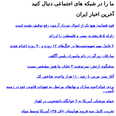
ما را در شبکه های اجتماعی دنبال کنید
آخرین اخبار ایران
قوه قضاییه: هیچ یک از اموال سردار آزمون رفع توقیف نشده است
زلزله ۵.۵ریشتری مصر و فلسطین را لرزاند
۲ عامل مهم صهیونیست‌ها در جنگ‌های ۱۲ روزه و ۴۰ روزه اعدام شدند
سارقان زورگیر در دام ماموران پلیس آگاهی
سخنگوی ارتش: سرنوشت ۳ خلبان ما هنوز مشخص نیست
آغاز سبز بورس با رشد ۱۱۰ هزار واحدی شاخص کل
یزدی خواه:انبوه سازان و نهادهای مرتبط، به تعهدات قانونی خود در زمینه
تأمین...
حمله موشکی آمریکا به ۲ خوابگاه دانشجویی در اهواز
تخریب کامل سه فروند هواپیمای «اِف ۳۵» آمریکا توسط سپاه