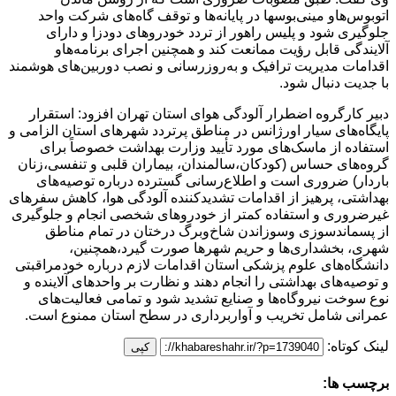
اتوبوس‌هاو مینی‌بوسها در پایانه‌ها و توقف گاه‌های شرکت واحد
جلوگیری شود و پلیس راهور از تردد خودروهای دودزا و دارای
آلایندگی قابل رؤیت ممانعت کند و همچنین اجرای برنامه‌هاو
اقدامات مدیریت ترافیک و به‌روزرسانی و نصب دوربین‌های هوشمند
با جدیت دنبال شود.
دبیر کارگروه اضطرار آلودگی هوای استان تهران افزود: استقرار
پایگاه‌های سیار اورژانس در مناطق پرتردد شهرهای استان الزامی و
استفاده از ماسک‌های مورد تأیید وزارت بهداشت خصوصاً برای
گروه‌های حساس (کودکان،سالمندان، بیماران قلبی و تنفسی،زنان
باردار) ضروری است و اطلاع‌رسانی گسترده درباره توصیه‌های
بهداشتی، پرهیز از اقدامات تشدیدکننده آلودگی هوا، کاهش سفرهای
غیرضروری و استفاده کمتر از خودروهای شخصی انجام و جلوگیری
از پسماندسوزی وسوزاندن شاخ‌وبرگ درختان در تمام مناطق
شهری، بخشداری‌ها و حریم شهرها صورت گیرد،همچنین،
دانشگاه‌های علوم پزشکی استان اقدامات لازم درباره خودمراقبتی
و توصیه‌های بهداشتی را انجام دهند و نظارت بر واحدهای آلاینده و
نوع سوخت نیروگاه‌ها و صنایع تشدید شود و تمامی فعالیت‌های
عمرانی شامل تخریب و آواربرداری در سطح استان ممنوع است.
لینک کوتاه:
کپی
برچسب ها: