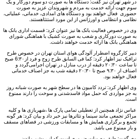
در شهر تهران نیز گفت: دستگاه ها به صورت دو سوم دورکار و یک
سوم جهت ارائه خدمت به مردم و شهروندان عزیز به صورت
حضوری فعال خواهند بود و دستگاه های امدادی، خدماتی، عملیاتی،
نظامی و انتظامی و اورژانس از این مورد استتثاهستند.
وی در خصوص فعالیت بانک ها نیز عنوان کرد: قسمت اداری بانک ها
به صورت دورکاری و شعب به صورت کشیک با هماهنگی شورای
هماهنگی بانک ها ارائه خدمت خواهند داشت.
دبیر کارگروه اضطرار آلودگی هوای استان تهران در خصوص طرح
ترافیک نیز اظهار کرد: کما فی السابق طرح زوج و فرد از6:۳۰ صبح
تا ساعت ۲۰:۳۰ دقیقه از درب منازل در تهران اجرامی‌گردد و
اصناف از ۹:۳۰ صبح تا ۲۰:۳۰ دقیقه شب به جز اصناف خدماتی
فعال خواهند بود.
وی اظهار کرد: تردد کامیون ها در سطح شهر به صورت شبانه روز
به جز مواردی که حمل مواد فاسدشدنی و سوخت را دارند ممنوع
است.
عباس نژاد همچنین از تعطیلی تمامی پارک ها ،شهربازی ها و کلیه
مراکز تجمعی مانند سینما و تئاترها نیز خبر داد و بیان کرد: هر گونه
تجمع و برگزاری همایش ها و مسابقات ورزشی در فضاهای مسقف
و باز ممنوع می باشد.
وی گفت: طبق مصوبات ضروری است که از روشن ماندن