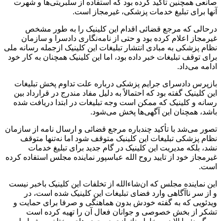
صانعی همچنین تأکید کرده بود که استفاده از سلبریتی‌ها و شهرت
آنها برای تبلیغ خدمات پزشکی، غیرمجاز است.
درحالی که مرجع قضائی اقدام این کلینیک را به طور مشخص
غیرمجاز اعلام کرده بود و حتی از نامه‌نگاری دادسرا و سازمان
نظام پزشکی به مبادی انتشار تبلیغات این کلینیک ازجمله رسانه ملی
برای توقف تبلیغات خبر داده بود، اما این کلینیک همچنان به کار خود
ادامه می‌داد.
بازپرس دادسرای جرایم پزشکی درباره علت تداوم پخش تبلیغات
این کلینیک گفته بود که احتمالاً به دلیل مفاد مندرج در قرارداد بین
رسانه و کلینیک که ممکن است وجه تبلیغات در ابتدا دریافت شده
باشد،‌ همچنان این آگهی‌ها پخش می‌شود.
تصور می‌شد با تأکید چندباره مرجع قضائی و ارسال نامه از سازمان
نظام پزشکی تبلیغات این کلینیک متوقف شود اما نه‌تنها متوقف
نشد، بلکه مدیریت این کلینیک در گام جدید برای تبلیغ خدمات
غیرمجاز خود از تایید روح الله عباسپور نماینده مجلس استفاده کرده
است.
این نماینده مجلس که ان‌شاء‌الله از تخلفات این کلینیک باخبر نیست
و از سر ناآگاهی وارد فضای تبلیغات این کلینیک شده است، در
ویدئویی که به گفته خودش بدون هماهنگی و صرفا برای حمایت و
تشکر از بخش خصوصی و جوانان فعال آن را تهیه کرده است