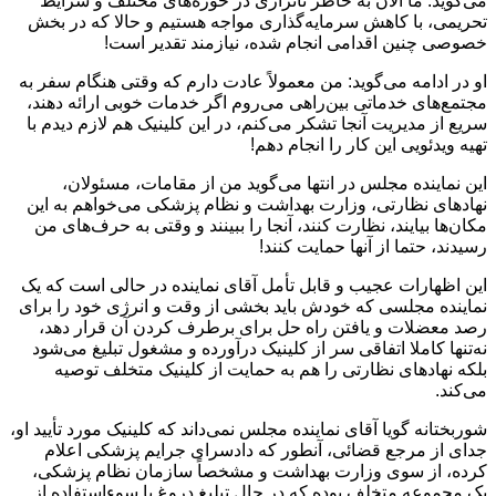
می‌گوید: ما الان به خاطر ناترازی در حوزه‌های مختلف و شرایط
تحریمی، با کاهش سرمایه‌‌گذاری مواجه هستیم و حالا که در بخش
خصوصی چنین اقدامی انجام شده، نیازمند تقدیر است!
او در ادامه می‌گوید: من معمولاً عادت دارم که وقتی هنگام سفر به
مجتمع‌های خدماتی بین‌راهی می‌روم اگر خدمات خوبی ارائه دهند،‌
سریع از مدیریت آنجا تشکر می‌کنم، در این کلینیک هم لازم دیدم با
تهیه ویدئویی این کار را انجام دهم!
این نماینده مجلس در انتها می‌گوید من از مقامات، مسئولان،
نهادهای نظارتی، وزارت بهداشت و نظام پزشکی می‌خواهم به این
مکان‌ها بیایند، نظارت کنند، آنجا را ببینند و وقتی به حرف‌های من
رسیدند،‌ حتما از آنها حمایت کنند!
این اظهارات عجیب و قابل تأمل آقای نماینده در حالی است که یک
نماینده مجلسی که خودش باید بخشی از وقت و انرژی خود را برای
رصد معضلات و یافتن راه حل برای برطرف کردن آن قرار دهد،
نه‌تنها کاملا اتفاقی سر از کلینیک درآورده و مشغول تبلیغ می‌شود
بلکه نهادهای نظارتی را هم به حمایت از کلینیک متخلف توصیه
می‌کند.
شوربختانه گویا آقای نماینده مجلس نمی‌داند که کلینیک مورد تأیید او،
جدای از مرجع قضائی، آنطور که دادسرای جرایم پزشکی اعلام
کرده، از سوی وزارت بهداشت و مشخصاً سازمان نظام پزشکی،
یک مجموعه متخلف بوده که در حال تبلیغ دروغ با سوءاستفاده از