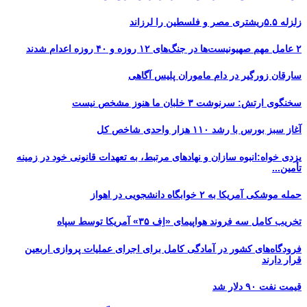
زلزله ۵.۵ریشتری مصر و فلسطین را لرزاند
۲ عامل مهم صهیونیست‌ها در جنگ‌های ۱۲ روزه و ۴۰ روزه اعدام شدند
سارقان زورگیر در دام ماموران پلیس آگاهی
سخنگوی ارتش: سرنوشت ۳ خلبان ما هنوز مشخص نیست
آغاز سبز بورس با رشد ۱۱۰ هزار واحدی شاخص کل
یزدی خواه:انبوه سازان و نهادهای مرتبط، به تعهدات قانونی خود در زمینه
تأمین...
حمله موشکی آمریکا به ۲ خوابگاه دانشجویی در اهواز
تخریب کامل سه فروند هواپیمای «اِف ۳۵» آمریکا توسط سپاه
فرودگاه‌های کشور در آمادگی کامل برای اجرای عملیات پروازی اربعین
قرار دارند
قیمت نفت ۹۰ دلار شد