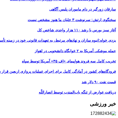
سارقان زورگیر در دام ماموران پلیس آگاهی
سخنگوی ارتش: سرنوشت ۳ خلبان ما هنوز مشخص نیست
آغاز سبز بورس با رشد ۱۱۰ هزار واحدی شاخص کل
یزدی خواه:انبوه سازان و نهادهای مرتبط، به تعهدات قانونی خود در زمینه تأمین
حمله موشکی آمریکا به ۲ خوابگاه دانشجویی در اهواز
تخریب کامل سه فروند هواپیمای «اِف ۳۵» آمریکا توسط سپاه
فرودگاه‌های کشور در آمادگی کامل برای اجرای عملیات پروازی اربعین قرار د
قیمت نفت ۹۰ دلار شد
دریافت عوارض از تنگه باب‌المندب توسط انصاراللّه
خبر ورزشی