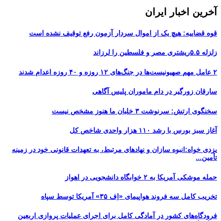
آخرین اخبار ایران
قوه قضاییه: هیچ یک از اموال سردار آزمون رفع توقیف نشده است
زلزله ۵.۵ریشتری مصر و فلسطین را لرزاند
۲ عامل مهم صهیونیست‌ها در جنگ‌های ۱۲ روزه و ۴۰ روزه اعدام شدند
سارقان زورگیر در دام ماموران پلیس آگاهی
سخنگوی ارتش: سرنوشت ۳ خلبان ما هنوز مشخص نیست
آغاز سبز بورس با رشد ۱۱۰ هزار واحدی شاخص کل
یزدی خواه:انبوه سازان و نهادهای مرتبط، به تعهدات قانونی خود در زمینه
تأمین...
حمله موشکی آمریکا به ۲ خوابگاه دانشجویی در اهواز
تخریب کامل سه فروند هواپیمای «اِف ۳۵» آمریکا توسط سپاه
فرودگاه‌های کشور در آمادگی کامل برای اجرای عملیات پروازی اربعین