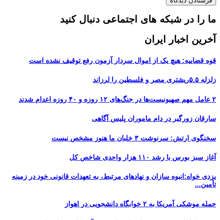
ما را در شبکه های اجتماعی دنبال کنید
آخرین اخبار ایران
قوه قضاییه: هیچ یک از اموال سردار آزمون رفع توقیف نشده است
زلزله ۵.۵ریشتری مصر و فلسطین را لرزاند
۲ عامل مهم صهیونیست‌ها در جنگ‌های ۱۲ روزه و ۴۰ روزه اعدام شدند
سارقان زورگیر در دام ماموران پلیس آگاهی
سخنگوی ارتش: سرنوشت ۳ خلبان ما هنوز مشخص نیست
آغاز سبز بورس با رشد ۱۱۰ هزار واحدی شاخص کل
یزدی خواه:انبوه سازان و نهادهای مرتبط، به تعهدات قانونی خود در زمینه
تأمین...
حمله موشکی آمریکا به ۲ خوابگاه دانشجویی در اهواز