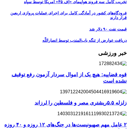
تخریب کامل سه فروند هواپیمای «اِف ۳۵» آمریکا توسط سپاه
فرودگاه‌های کشور در آمادگی کامل برای اجرای عملیات پروازی اربعین
قرار دارند
قیمت نفت ۹۰ دلار شد
دریافت عوارض از تنگه باب‌المندب توسط انصاراللّه
خبر ورزشی
قوه قضاییه: هیچ یک از اموال سردار آزمون رفع توقیف
نشده است
زلزله ۵.۵ریشتری مصر و فلسطین را لرزاند
۲ عامل مهم صهیونیست‌ها در جنگ‌های ۱۲ روزه و ۴۰ روزه